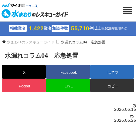
1,422
55,710
掲載業者
業者
相談件数
件以上
※2026年8月時点
水まわりのレスキューガイド
水漏れコラム04 応急処置
水漏れコラム04 応急処置
X
Facebook
はてブ
Pocket
LINE
コピー
2026.06.15
2026.06.26