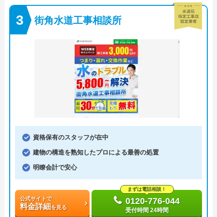
街角水道工事相談所
資格保有のスタッフが在中
建物の構造を熟知したプロによる最善の処置
明瞭会計で安心
まずは電話相談！
公式サイトで
0120-776-044
料金詳細
を見る
受付時間 24時間