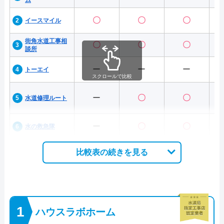
ム
〇
〇
〇
イースマイル
街角水道工事相
〇
〇
〇
談所
ー
ー
ー
トーエイ
スクロールで比較
ー
〇
〇
水道修理ルート
ー
〇
〇
水の救急隊
比較表の続きを見る
ハウスラボホーム