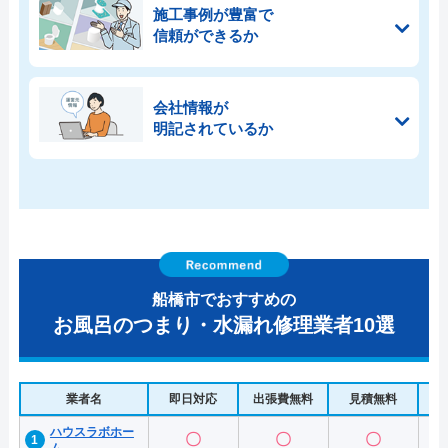
施工事例が豊富で
信頼ができるか
会社情報が
明記されているか
船橋市でおすすめの
お風呂のつまり・水漏れ修理業者10選
業者名
即日対応
出張費無料
見積無料
水
ハウスラボホー
〇
〇
〇