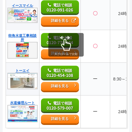
電話で相談
イースマイル
0120-091-026
〇
24時間
詳細を見る
街角水道工事相談
電話で相談
所
0120-776-044
〇
24時間
詳細を見る
スクロールで比較
電話で相談
トーエイ
0120-454-108
ー
8:30～17:
詳細を見る
水道修理ルート
電話で相談
0120-579-007
ー
24時間
詳細を見る