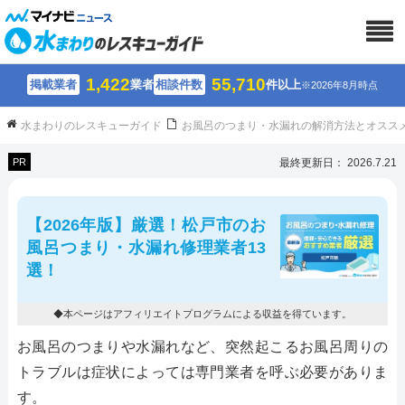
1,422
55,710
掲載業者
業者
相談件数
件以上
※2026年8月時点
水まわりのレスキューガイド
お風呂のつまり・水漏れの解消方法とオスス
PR
最終更新日： 2026.7.21
【2026年版】厳選！松戸市のお
風呂つまり・水漏れ修理業者13
選！
◆本ページはアフィリエイトプログラムによる収益を得ています。
お風呂のつまりや水漏れなど、突然起こるお風呂周りの
トラブルは症状によっては専門業者を呼ぶ必要がありま
す。