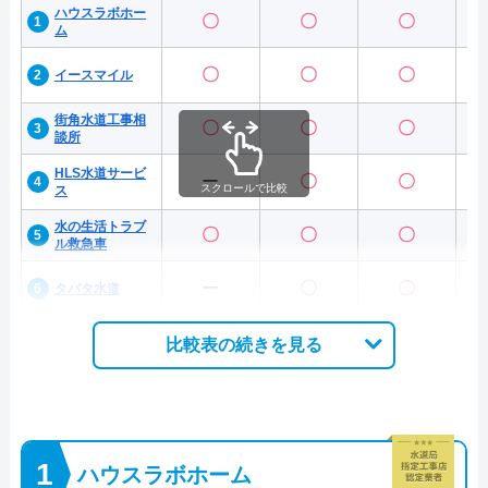
ハウスラボホー
〇
〇
〇
ム
〇
〇
〇
イースマイル
街角水道工事相
〇
〇
〇
談所
HLS水道サービ
ー
〇
〇
スクロールで比較
ス
水の生活トラブ
〇
〇
〇
ル救急車
ー
〇
〇
タバタ水道
比較表の続きを見る
ハウスラボホーム