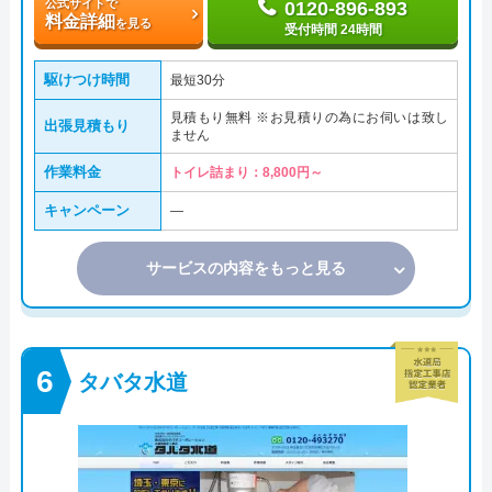
公式サイトで
0120-896-893
料金詳細
を見る
受付時間 24時間
駆けつけ時間
最短30分
見積もり無料 ※お見積りの為にお伺いは致し
出張見積もり
ません
作業料金
トイレ詰まり：8,800円～
キャンペーン
―
サービスの内容をもっと見る
タバタ水道