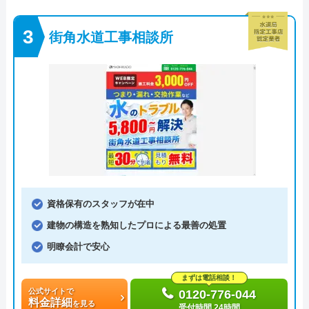
街角水道工事相談所
資格保有のスタッフが在中
建物の構造を熟知したプロによる最善の処置
明瞭会計で安心
まずは電話相談！
公式サイトで
0120-776-044
料金詳細
を見る
受付時間 24時間