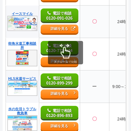
電話で相談
イースマイル
0120-091-026
〇
24時間
詳細を見る
街角水道工事相談
電話で相談
所
0120-776-044
〇
24時間
詳細を見る
スクロールで比較
電話で相談
HLS水道サービス
0120-899-299
ー
9:00～18:
詳細を見る
水の生活トラブル
電話で相談
救急車
0120-896-893
〇
24時間
詳細を見る