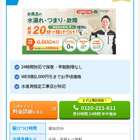
24時間対応で深夜・早朝割増なし
WEB割2,000円引きでお手頃価格
水道局指定工事店が対応
まずは電話相談！
公式サイトで
0120-221-611
料金詳細
を見る
受付時間 24時間 年中無休
駆けつけ時間
最短20分
出張見積もり
出張・見積もり無料