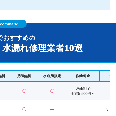
でおすすめの
水漏れ修理業者10選
無料
見積無料
水道局指定
作業料金
受
Web割で
〇
〇
2
実質5,500円～
〇
ー
―
8:00