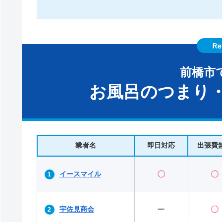
前橋市
お風呂のつまり・
業者名
即日対応
出張費
イースマイル
〇
〇
宇佐見商会
ー
〇