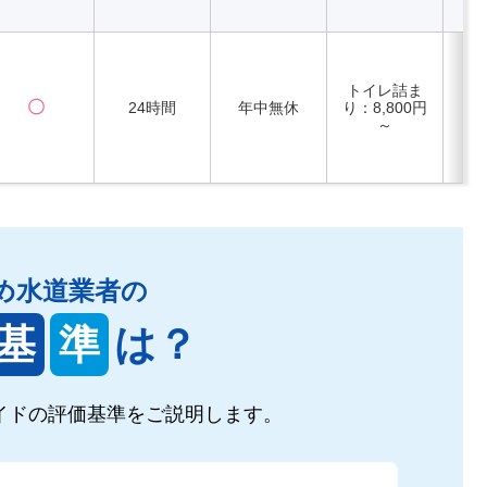
トイレ詰ま
〇
24時間
年中無休
り：8,800円
～
め水道業者の
基
準
は？
イドの
評価基準をご説明します。