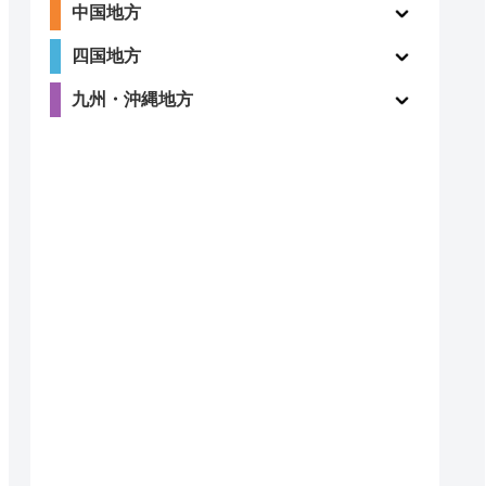
中国地方
4.1
四国地方
〇
（198件）
九州・沖縄地方
5
ー
（1件）
〇
ー
ー
ー