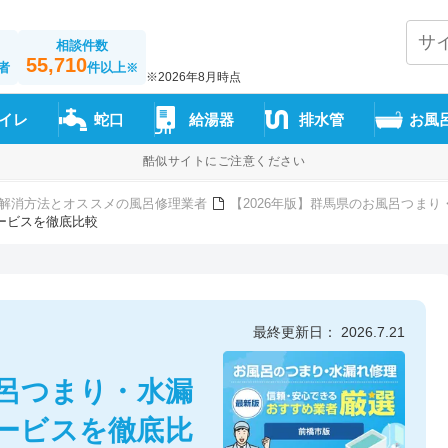
相談件数
55,710
者
件以上
※
※2026年8月時点
イレ
蛇口
給湯器
排水管
お風
酷似サイトにご注意ください
解消方法とオススメの風呂修理業者
【2026年版】群馬県のお風呂つま
ービスを徹底比較
最終更新日： 2026.7.21
風呂つまり・水漏
サービスを徹底比