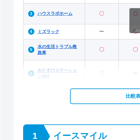
ハウスラボホーム
〇
〇
ー
〇
ス
ミズラック
水の生活トラブル救
〇
〇
急車
おたすけステーショ
〇
ー
ン365
比較
イースマイル