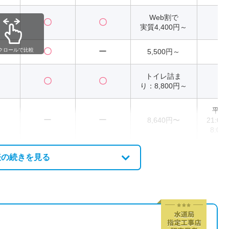
Web割で
〇
〇
2
実質4,400円～
クロールで比較
〇
ー
5,500円～
2
トイレ詰ま
〇
〇
2
り：8,800円～
平日8
ー
ー
8,640円〜
21:0
8:00
表の続きを見る