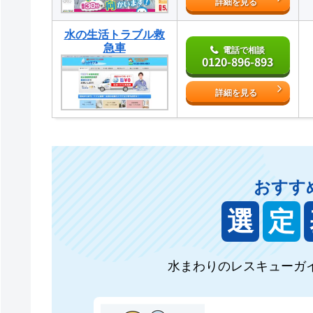
詳細を見る
水の生活トラブル救
急車
電話で相談
0120-896-893
詳細を見る
おすす
選
定
水まわりのレスキューガ