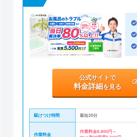
公式サイトで
料金詳細
を見る
駆けつけ時間
最短20分
作業料金8,800円～
作業料金