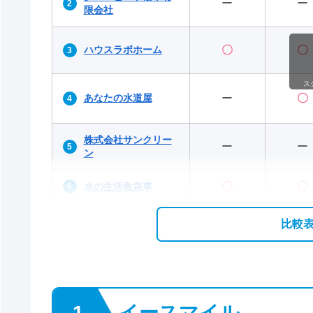
ー
ー
限会社
ハウスラボホーム
〇
〇
ス
あなたの水道屋
ー
〇
株式会社サンクリー
ー
ー
ン
〇
〇
水の生活救急車
比較
イースマイル