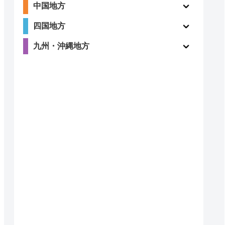
道局指定
クチコミ
中国地方
四国地方
4.1
〇
九州・沖縄地方
（198件）
ー
ー
〇
ー