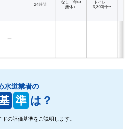
なし（年中
トイレ：
ー
24時間
無休）
3,300円〜
ー
め水道業者の
基
準
は？
イドの
評価基準をご説明します。