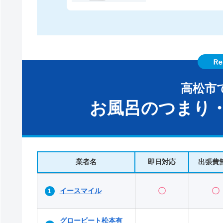
高松市
お風呂のつまり・
業者名
即日対応
出張費
イースマイル
〇
〇
グロービート松本有