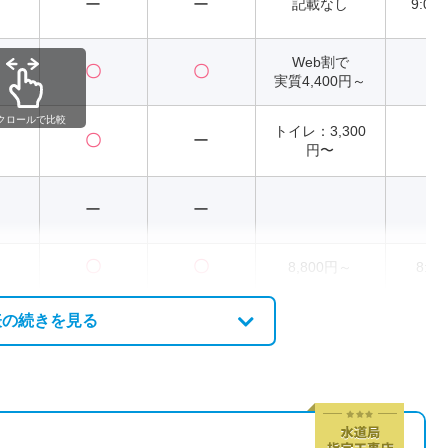
ー
ー
記載なし
9:00
Web割で
〇
〇
2
実質4,400円～
クロールで比較
トイレ：3,300
〇
ー
2
円〜
ー
ー
〇
〇
8,800円～
8:00
表の続きを見る