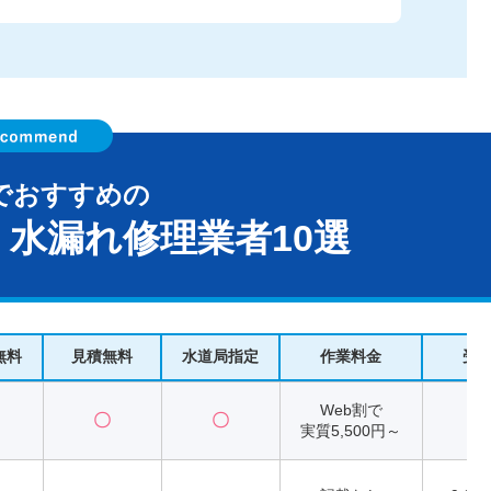
でおすすめの
水漏れ修理業者10選
無料
見積無料
水道局指定
作業料金
受
Web割で
〇
〇
2
実質5,500円～