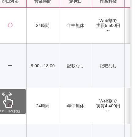
即日対応
営業時間
定休日
作業料金
水
Web割で
〇
24時間
年中無休
実質5,500円
～
ー
9:00～18:00
記載なし
記載なし
Web割で
〇
24時間
年中無休
実質4,400円
～
クロールで比較