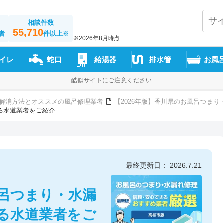
相談件数
55,710
者
件以上
※
※2026年8月時点
イレ
蛇口
給湯器
排水管
お風
酷似サイトにご注意ください
解消方法とオススメの風呂修理業者
【2026年版】香川県のお風呂つま
る水道業者をご紹介
最終更新日： 2026.7.21
風呂つまり・水漏
きる水道業者をご