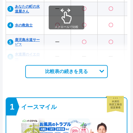
あなたの町の水
ー
〇
〇
道屋さん
〇
〇
〇
水の救急士
スクロールで比較
鹿児島水道サー
ー
〇
〇
ビス
水道屋のイエロ
ー
ー
ー
ー
比較表の続きを見る
イースマイル