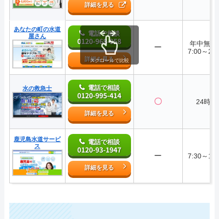
詳細を見る
あなたの町の水道
電話で相談
屋さん
0120-968-058
年中無
ー
7:00～22:
詳細を見る
スクロールで比較
電話で相談
水の救急士
0120-995-414
〇
24時間
詳細を見る
鹿児島水道サービ
電話で相談
ス
0120-93-1947
ー
7:30～18:
詳細を見る