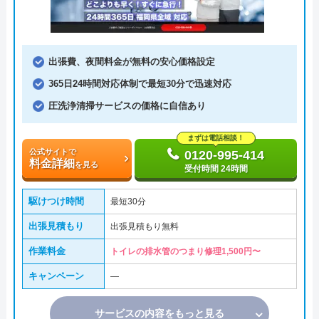
出張費、夜間料金が無料の安心価格設定
365日24時間対応体制で最短30分で迅速対応
圧洗浄清掃サービスの価格に自信あり
まずは電話相談！
公式サイトで
0120-995-414
料金詳細
を見る
受付時間 24時間
駆けつけ時間
最短30分
出張見積もり
出張見積もり無料
作業料金
トイレの排水管のつまり修理1,500円〜
キャンペーン
―
サービスの内容をもっと見る