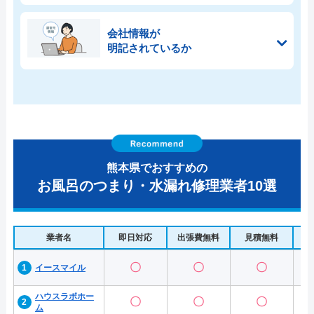
会社情報が
明記されているか
熊本県でおすすめの
お風呂のつまり・水漏れ修理業者10選
業者名
即日対応
出張費無料
見積無料
水
〇
〇
〇
イースマイル
ハウスラボホー
〇
〇
〇
ム