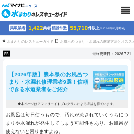
1,422
55,710
掲載業者
業者
相談件数
件以上
※2026年8月時点
水まわりのレスキューガイド
お風呂のつまり・水漏れの解消方法とオスス
PR
最終更新日： 2026.7.21
【2026年版】熊本県のお風呂つ
まり・水漏れ修理業者9選！信頼
できる水道業者をご紹介
◆本ページはアフィリエイトプログラムによる収益を得ています。
お風呂は毎日使うもので、汚れが流されていくうちにつ
まりや水漏れが発生してしまう可能性もあり、お風呂が
使えないと困りますよね。