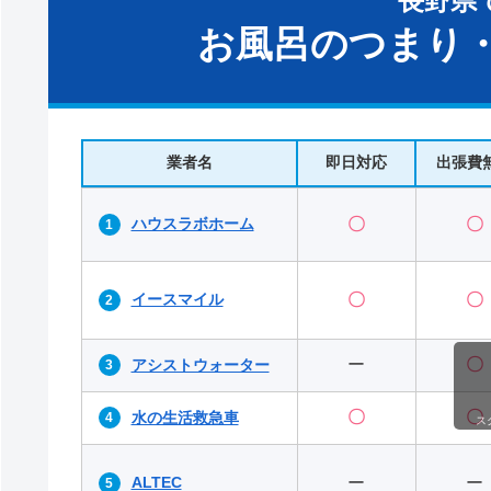
長野県
お風呂のつまり・
業者名
即日対応
出張費
ハウスラボホーム
〇
〇
イースマイル
〇
〇
ー
〇
アシストウォーター
〇
〇
水の生活救急車
ス
ALTEC
ー
ー