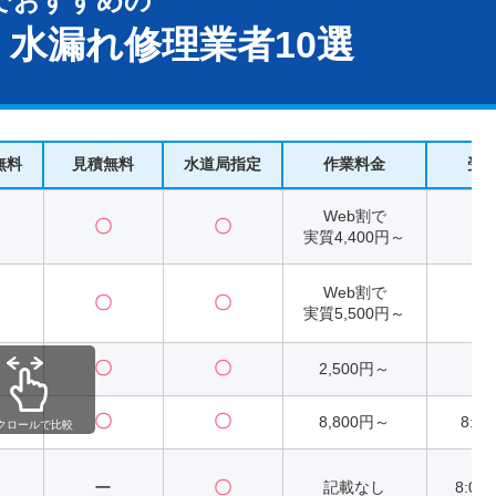
でおすすめの
水漏れ修理業者10選
無料
見積無料
水道局指定
作業料金
受
Web割で
〇
〇
2
実質4,400円～
Web割で
〇
〇
2
実質5,500円～
〇
〇
2,500円～
2
〇
〇
8,800円～
8:00
クロールで比較
ー
〇
記載なし
8:00