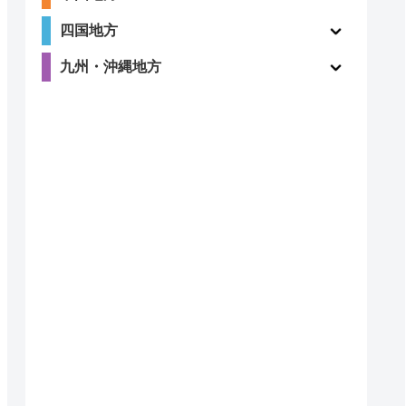
四国地方
九州・沖縄地方
道局指定
クチコミ
〇
ー