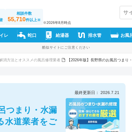
相談件数
55,710
者
件以上
※
※2026年8月時点
イレ
蛇口
給湯器
排水管
お風
酷似サイトにご注意ください
解消方法とオススメの風呂修理業者
【2026年版】長野県のお風呂つま
最終更新日： 2026.7.21
風呂つまり・水漏
る水道業者をご