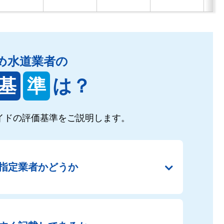
め水道業者の
基
準
は？
イドの
評価基準をご説明します。
指定業者かどうか