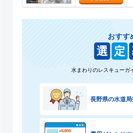
おすす
選
定
水まわりのレスキューガ
長野県の
水道局