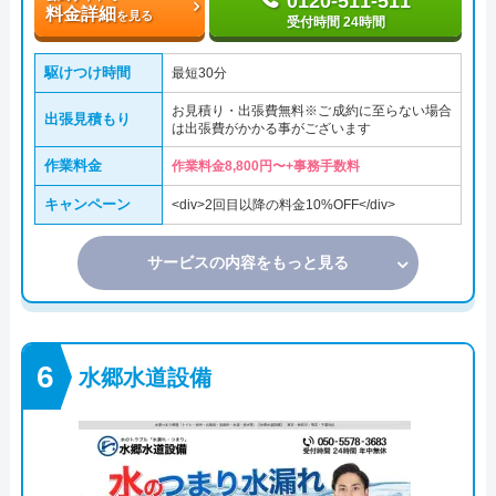
0120-511-511
料金詳細
を見る
受付時間 24時間
駆けつけ時間
最短30分
お見積り・出張費無料※ご成約に至らない場合
出張見積もり
は出張費がかかる事がございます
作業料金
作業料金8,800円〜+事務手数料
キャンペーン
<div>2回目以降の料金10%OFF</div>
サービスの内容をもっと見る
水郷水道設備