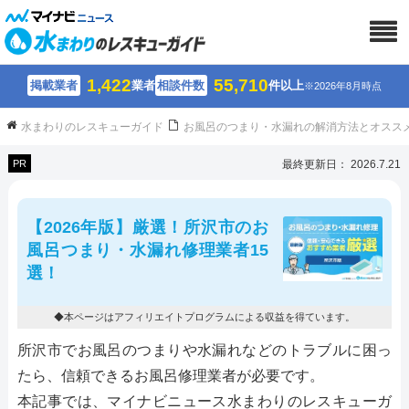
1,422
55,710
掲載業者
業者
相談件数
件以上
※2026年8月時点
水まわりのレスキューガイド
お風呂のつまり・水漏れの解消方法とオスス
PR
最終更新日： 2026.7.21
【2026年版】厳選！所沢市のお
風呂つまり・水漏れ修理業者15
選！
◆本ページはアフィリエイトプログラムによる収益を得ています。
所沢市でお風呂のつまりや水漏れなどのトラブルに困っ
たら、信頼できるお風呂修理業者が必要です。
本記事では、マイナビニュース水まわりのレスキューガ