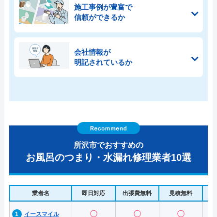
施工事例が豊富で
信頼ができるか
会社情報が
明記されているか
所沢市でおすすめの
お風呂のつまり・水漏れ修理業者10選
業者名
即日対応
出張費無料
見積無料
水
〇
〇
〇
イースマイル