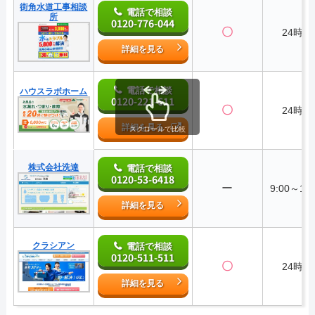
街角水道工事相談
電話で相談
所
0120-776-044
〇
24時間
詳細を見る
電話で相談
ハウスラボホーム
0120-221-611
〇
24時間
詳細を見る
スクロールで比較
株式会社洗達
電話で相談
0120-53-6418
ー
9:00～18:
詳細を見る
クラシアン
電話で相談
0120-511-511
〇
24時間
詳細を見る