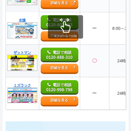
詳細を見る
電話で相談
水猿
0120-802-583
ー
8:00～23:
詳細を見る
スクロールで比較
電話で相談
ザットマン
0120-888-310
〇
24時間
詳細を見る
電話で相談
ミズラック
0120-998-798
ー
24時間
詳細を見る