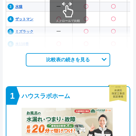
ー
〇
〇
水猿
〇
〇
〇
ザットマン
スクロールで比較
ー
〇
〇
ミズラック
〇
〇
〇
水110番
比較表の続きを見る
ハウスラボホーム