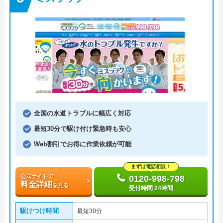
全国の水道トラブルに幅広く対応
最短30分で駆け付け緊急時も安心
Web割引でお得に作業依頼が可能
まずは電話相談！
公式サイトで
0120-998-798
料金詳細
を見る
受付時間 24時間
駆けつけ時間
最短30分