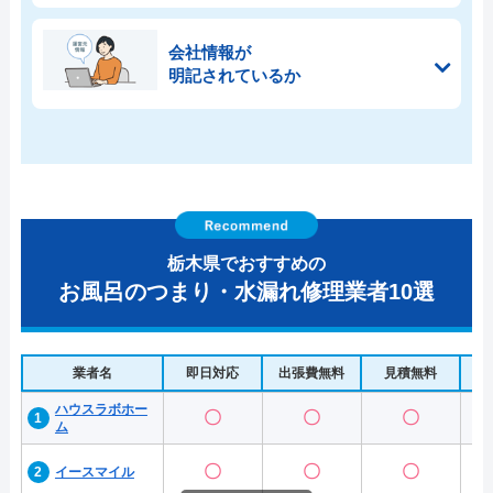
会社情報が
明記されているか
栃木県でおすすめの
お風呂のつまり・水漏れ修理業者10選
業者名
即日対応
出張費無料
見積無料
水
ハウスラボホー
〇
〇
〇
ム
〇
〇
〇
イースマイル