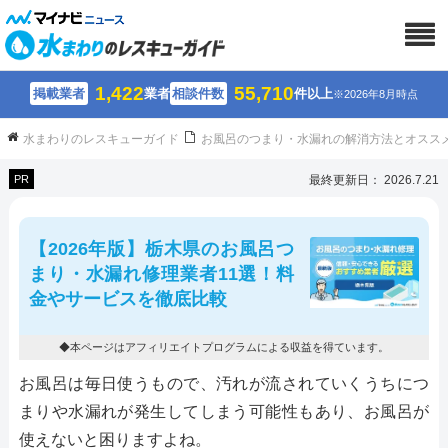
1,422
55,710
掲載業者
業者
相談件数
件以上
※2026年8月時点
水まわりのレスキューガイド
お風呂のつまり・水漏れの解消方法とオスス
PR
最終更新日： 2026.7.21
【2026年版】栃木県のお風呂つ
まり・水漏れ修理業者11選！料
金やサービスを徹底比較
◆本ページはアフィリエイトプログラムによる収益を得ています。
お風呂は毎日使うもので、汚れが流されていくうちにつ
まりや水漏れが発生してしまう可能性もあり、お風呂が
使えないと困りますよね。