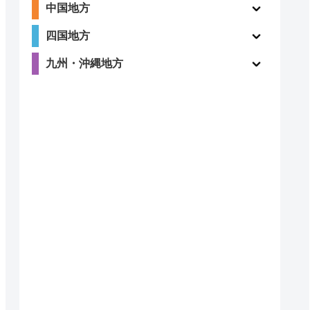
中国地方
四国地方
4.1
〇
九州・沖縄地方
（198件）
〇
ー
4.2
〇
（838件）
4