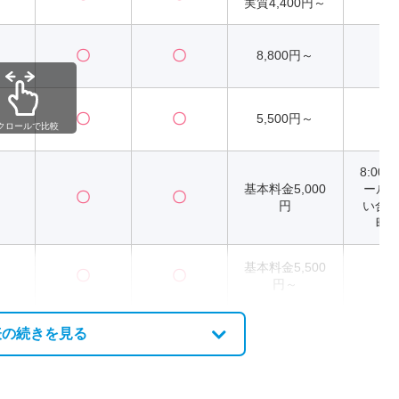
実質4,400円～
〇
〇
8,800円～
2
〇
〇
5,500円～
2
クロールで比較
8:00～
基本料金5,000
ール
〇
〇
円
い合わ
時
基本料金5,500
〇
〇
2
円～
表の続きを見る