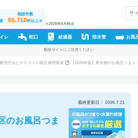
相談件数
55,710
者
件以上
※
※2026年8月時点
イレ
蛇口
給湯器
排水管
お風
酷似サイトにご注意ください
解消方法とオススメの風呂修理業者
【2026年版】東京都のお風呂つま
最終更新日： 2026.7.21
谷区のお風呂つま