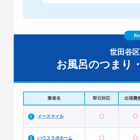
世田谷
お風呂のつまり・
業者名
即日対応
出張費
イースマイル
〇
〇
ハウスラボホーム
〇
〇