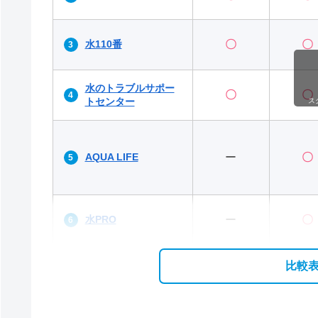
水110番
〇
〇
水のトラブルサポー
〇
〇
トセンター
ス
AQUA LIFE
ー
〇
水PRO
ー
〇
比較