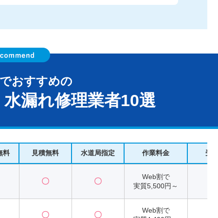
区でおすすめの
水漏れ修理業者10選
無料
見積無料
水道局指定
作業料金
受
Web割で
〇
〇
2
実質5,500円～
Web割で
〇
〇
2