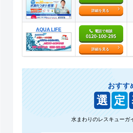
詳細を見る
AQUA LIFE
電話で相談
0120-100-295
詳細を見る
おすす
選
定
水まわりのレスキューガ