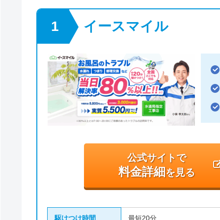
イースマイル
公式サイトで
料金詳細
を見る
駆けつけ時間
最短20分