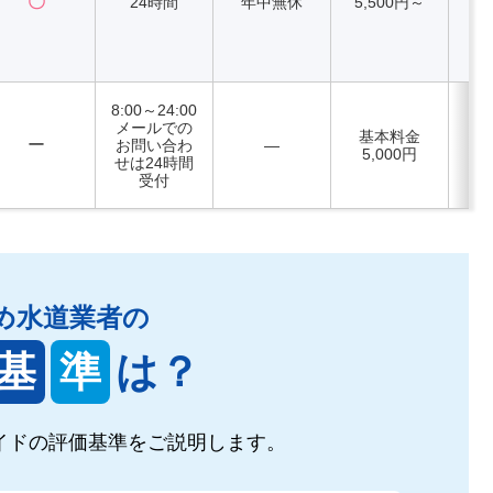
〇
24時間
年中無休
5,500円～
8:00～24:00
メールでの
基本料金
ー
お問い合わ
―
5,000円
せは24時間
受付
め水道業者の
基
準
は？
イドの
評価基準をご説明します。