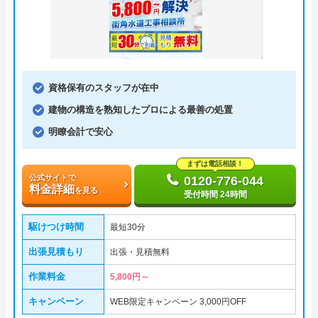
資格保有のスタッフが在中
建物の構造を熟知したプロによる最善の処置
明瞭会計で安心
まずは電話相談！
公式サイトで
0120-776-044
料金詳細
を見る
受付時間 24時間
駆けつけ時間
最短30分
出張見積もり
出張・見積無料
作業料金
5,800円～
キャンペーン
WEB限定キャンペーン 3,000円OFF