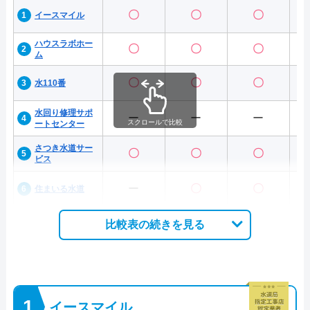
〇
〇
〇
イースマイル
ハウスラボホー
〇
〇
〇
ム
〇
〇
〇
水110番
水回り修理サポ
ー
ー
ー
スクロールで比較
ートセンター
さつき水道サー
〇
〇
〇
ビス
ー
〇
〇
住まいる水道
比較表の続きを見る
イースマイル