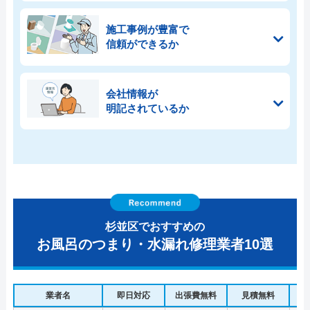
施工事例が豊富で
信頼ができるか
会社情報が
明記されているか
杉並区でおすすめの
お風呂のつまり・水漏れ修理業者10選
業者名
即日対応
出張費無料
見積無料
水