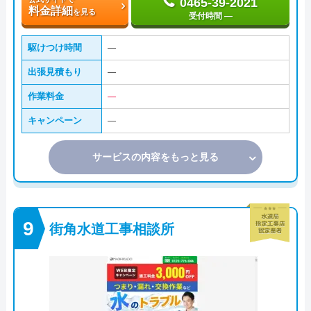
0465-39-2021
料金詳細
を見る
受付時間 ―
駆けつけ時間
―
出張見積もり
―
作業料金
―
キャンペーン
―
サービスの内容をもっと見る
街角水道工事相談所