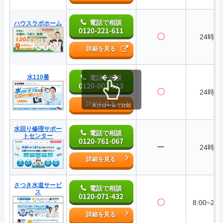
電話で相談
ハウスラボホーム
0120-221-611
〇
24時間
詳細を見る
水110番
電話で相談
0120-002-513
〇
24時間
詳細を見る
スクロールで比較
水回り修理サポー
電話で相談
トセンター
0120-761-067
ー
24時間
詳細を見る
さつき水道サービ
電話で相談
ス
0120-071-432
〇
8:00~20:
詳細を見る