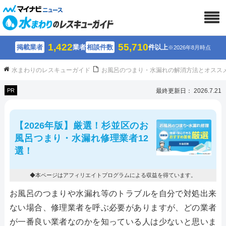
1,422
55,710
掲載業者
業者
相談件数
件以上
※2026年8月時点
水まわりのレスキューガイド
お風呂のつまり・水漏れの解消方法とオスス
PR
最終更新日： 2026.7.21
【2026年版】厳選！杉並区のお
風呂つまり・水漏れ修理業者12
選！
◆本ページはアフィリエイトプログラムによる収益を得ています。
お風呂のつまりや水漏れ等のトラブルを自分で対処出来
ない場合、修理業者を呼ぶ必要がありますが、どの業者
が一番良い業者なのかを知っている人は少ないと思いま