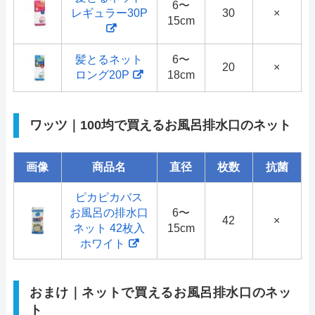
6〜
レギュラー30P
30
×
15cm
髪とるネット
6〜
20
×
ロング20P
18cm
ワッツ｜100均で買えるお風呂排水口のネット
画像
商品名
直径
枚数
抗菌
ピカピカバス
お風呂の排水口
6〜
42
×
ネット 42枚入
15cm
ホワイト
おまけ｜ネットで買えるお風呂排水口のネッ
ト