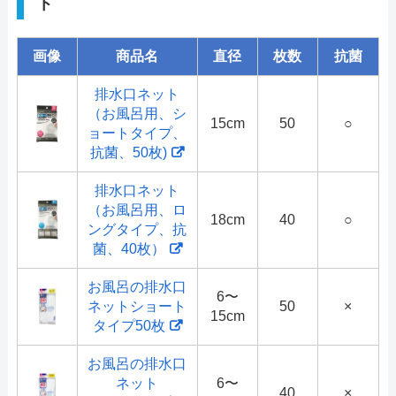
ト
画像
商品名
直径
枚数
抗菌
排水口ネット
（お風呂用、シ
15cm
50
○
ョートタイプ、
抗菌、50枚)
排水口ネット
（お風呂用、ロ
18cm
40
○
ングタイプ、抗
菌、40枚）
お風呂の排水口
6〜
ネットショート
50
×
15cm
タイプ50枚
お風呂の排水口
ネット
6〜
40
×