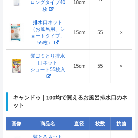
ロングタイプ40
18cm
枚
排水口ネット
（お風呂用、シ
15cm
55
×
ョートタイプ、
55枚）
髪ゴミとり排水
口ネット
15cm
55
×
ショート55枚入
キャンドゥ｜100均で買えるお風呂排水口のネ
ット
画像
商品名
直径
枚数
抗菌
髪とるネット