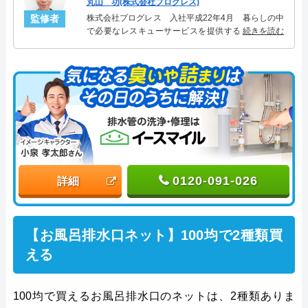
丸山 功(株式会社プログレス)
監修者
株式会社プログレス 入社平成22年4月 暮らしの中
で必要なレスキューサービスを提供する株式会社プ
続きを読む
ログレスにて水道管設備主任を担当。水回り業務に
10年従事し、累計5000件の水道管関連のトラブルを
解決。多くのお客様に信頼される「水道管」のスペ
シャリスト。
0120-091-026
詳細
【お風呂排水口ネット】100均で2種類買
える
100均で買えるお風呂排水口のネットは、2種類ありま