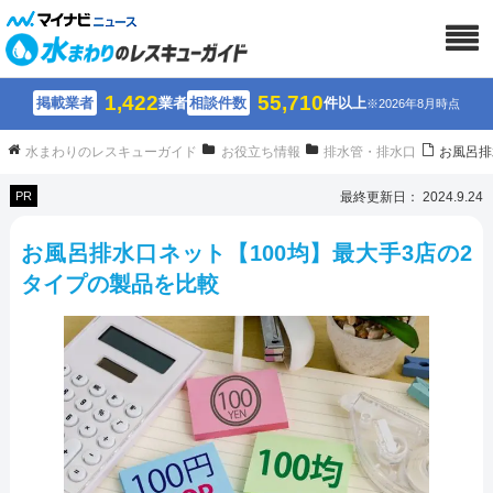
1,422
55,710
掲載業者
業者
相談件数
件以上
※2026年8月時点
水まわりのレスキューガイド
お役立ち情報
排水管・排水口
お風呂排
PR
最終更新日： 2024.9.24
お風呂排水口ネット【100均】最大手3店の2
タイプの製品を比較