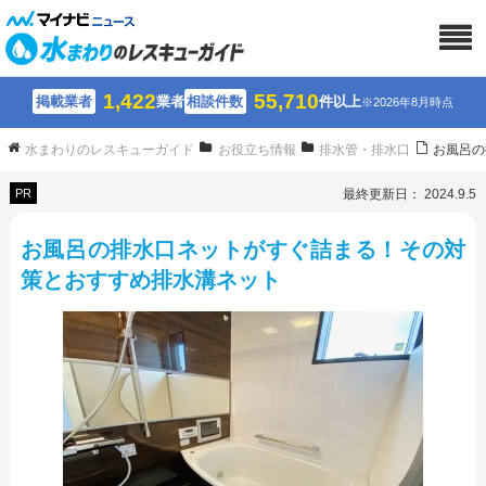
1,422
55,710
掲載業者
業者
相談件数
件以上
※2026年8月時点
水まわりのレスキューガイド
お役立ち情報
排水管・排水口
お風呂の
PR
最終更新日： 2024.9.5
お風呂の排水口ネットがすぐ詰まる！その対
策とおすすめ排水溝ネット