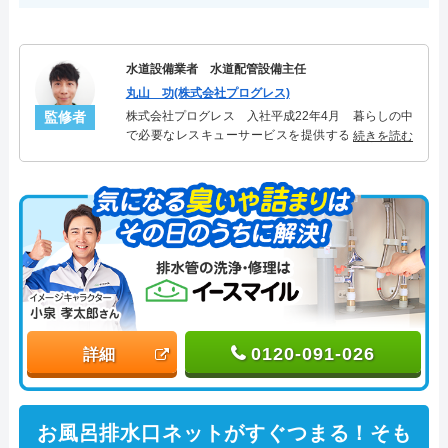
水道設備業者 水道配管設備主任
丸山 功(株式会社プログレス)
監修者
株式会社プログレス 入社平成22年4月 暮らしの中
で必要なレスキューサービスを提供する株式会社プ
続きを読む
ログレスにて水道管設備主任を担当。水回り業務に
10年従事し、累計5000件の水道管関連のトラブルを
解決。多くのお客様に信頼される「水道管」のスペ
シャリスト。
0120-091-026
詳細
お風呂排水口ネットがすぐつまる！そも