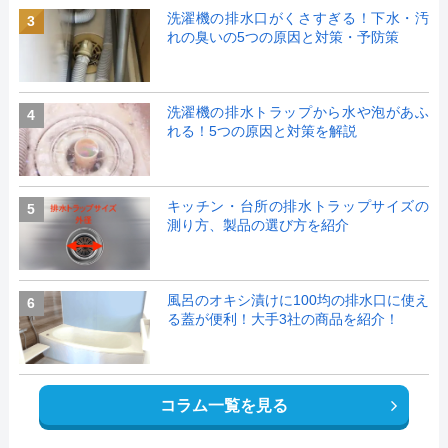
洗濯機の排水口がくさすぎる！下水・汚
3
れの臭いの5つの原因と対策・予防策
洗濯機の排水トラップから水や泡があふ
4
れる！5つの原因と対策を解説
キッチン・台所の排水トラップサイズの
5
測り方、製品の選び方を紹介
風呂のオキシ漬けに100均の排水口に使え
6
る蓋が便利！大手3社の商品を紹介！
コラム一覧を見る