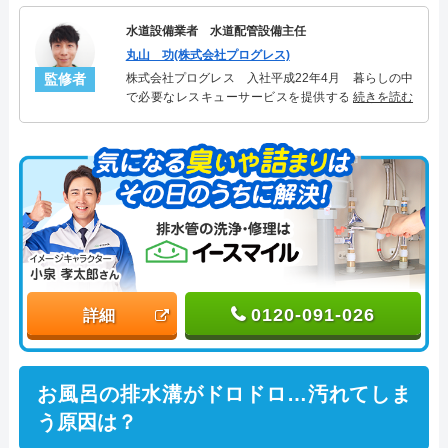
水道設備業者 水道配管設備主任
丸山 功(株式会社プログレス)
監修者
株式会社プログレス 入社平成22年4月 暮らしの中
で必要なレスキューサービスを提供する株式会社プ
続きを読む
ログレスにて水道管設備主任を担当。水回り業務に
10年従事し、累計5000件の水道管関連のトラブルを
解決。多くのお客様に信頼される「水道管」のスペ
シャリスト。
0120-091-026
詳細
お風呂の排水溝がドロドロ…汚れてしま
う原因は？