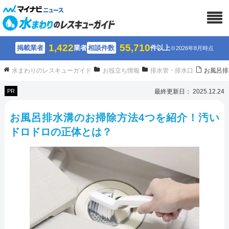
1,422
55,710
掲載業者
業者
相談件数
件以上
※2026年8月時点
水まわりのレスキューガイド
お役立ち情報
排水管・排水口
お風呂排
PR
最終更新日： 2025.12.24
お風呂排水溝のお掃除方法4つを紹介！汚い
ドロドロの正体とは？