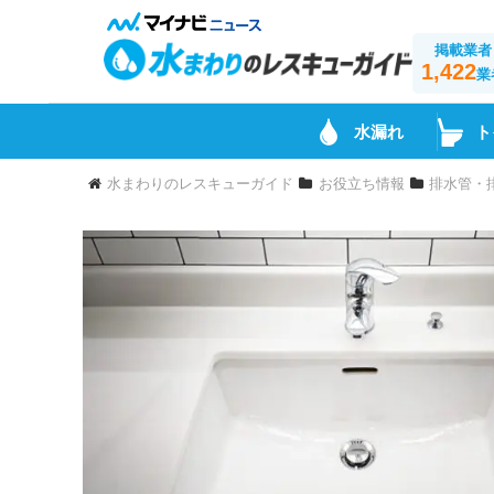
掲載業者
1,422
業
水漏れ
ト
水まわりのレスキューガイド
お役立ち情報
排水管・