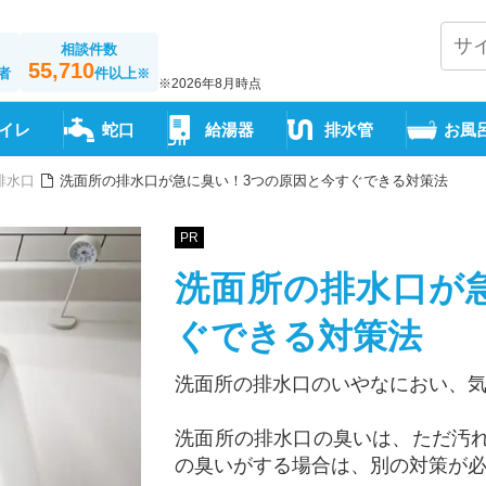
相談件数
55,710
者
件以上
※
※2026年8月時点
イレ
蛇口
給湯器
排水管
お風
排水口
洗面所の排水口が急に臭い！3つの原因と今すぐできる対策法
PR
洗面所の排水口が
ぐできる対策法
洗面所の排水口のいやなにおい、
洗面所の排水口の臭いは、ただ汚
の臭いがする場合は、別の対策が