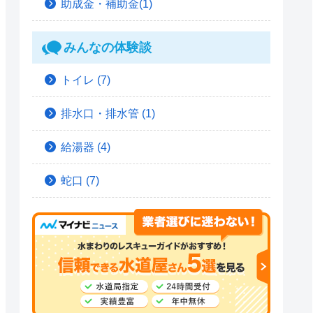
助成金・補助金(1)
みんなの体験談
トイレ
(7)
排水口・排水管
(1)
給湯器
(4)
蛇口
(7)