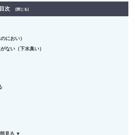
目次
[閉じる]
水のにおい）
水がない（下水臭い）
る
部見る ▼