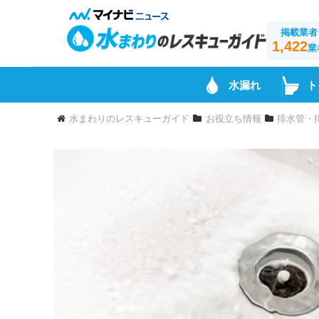
掲載業者
1,422
業
水漏れ
ト
水まわりのレスキューガイド
お役立ち情報
排水管・