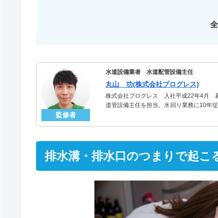
全
水道設備業者 水道配管設備主任
丸山 功(株式会社プログレス)
株式会社プログレス 入社平成22年4月
道管設備主任を担当。水回り業務に10年従
監修者
る「水道管」のスペシャリスト。
排水溝・排水口のつまりで起こ