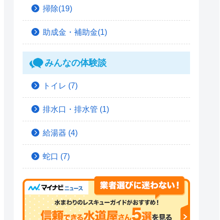
掃除(19)
助成金・補助金(1)
みんなの体験談
トイレ
(7)
排水口・排水管
(1)
給湯器
(4)
蛇口
(7)