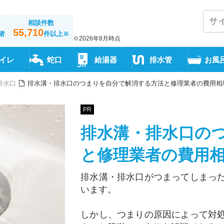
相談件数
55,710
者
件以上
※
※2026年8月時点
イレ
蛇口
給湯器
排水管
お風
排水口
排水溝・排水口のつまりを自分で解消する方法と修理業者の費用相
PR
排水溝・排水口の
と修理業者の費用
排水溝・排水口がつまってしまっ
います。
しかし、つまりの原因によって対