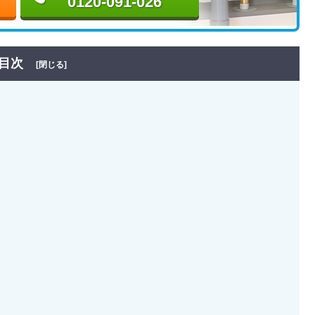
0120-091-026
目次
[閉じる]