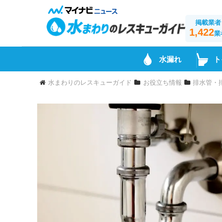
掲載業者
1,422
業
水漏れ
ト
水まわりのレスキューガイド
お役立ち情報
排水管・