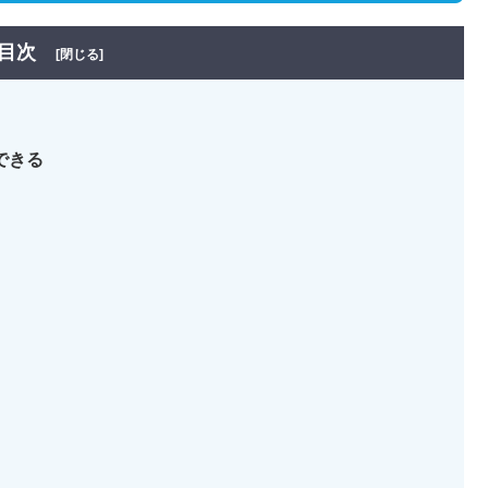
目次
[閉じる]
できる