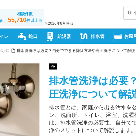
相談件数
55,710
者
件以上
※
※2026年8月時点
イレ
蛇口
給湯器
排水管
お風
排水口
排水管洗浄は必要？自分でできる掃除方法や高圧洗浄について解説
PR
排水管洗浄は必要
圧洗浄について解
排水管とは、家庭から出る汚水を
ン、洗面所、トイレ、浴室、洗濯
は、排水管洗浄の必要性、自分で
浄のメリットについて解説します