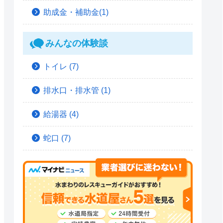
助成金・補助金(1)
みんなの体験談
トイレ
(7)
排水口・排水管
(1)
給湯器
(4)
蛇口
(7)