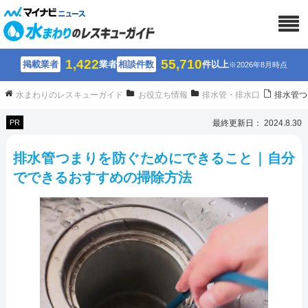
1,422
55,710
掲載業者
業者
相談件数
件以上
※2026年8月時点
水まわりのレスキューガイド
お役立ち情報
排水管・排水口
排水管つ
PR
最終更新日： 2024.8.30
排水管つまりを防ぐためにできること｜自分
でできるおすすめの掃除方法