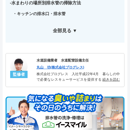
水まわりの場所別排水管の掃除方法
キッチンの排水口・排水管
全部見る ▼
水道設備業者 水道配管設備主任
丸山 功(株式会社プログレス)
監修者
株式会社プログレス 入社平成22年4月 暮らしの中
で必要なレスキューサービスを提供する株式会社プ
続きを読む
ログレスにて水道管設備主任を担当。水回り業務に
10年従事し、累計5000件の水道管関連のトラブルを
解決。多くのお客様に信頼される「水道管」のスペ
シャリスト。