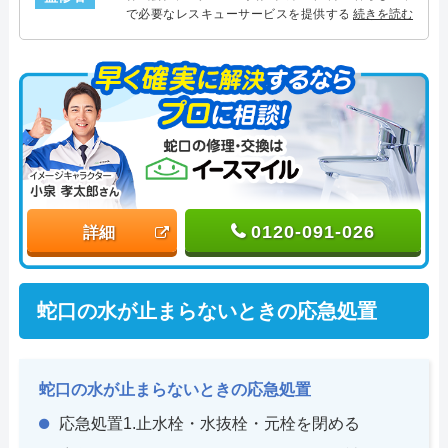
で必要なレスキューサービスを提供する株式会社プ
続きを読む
ログレスにて水道水栓設備主任を担当。水回り業務
に7年従事し、累計2000件以上の水道水栓関連のトラ
ブルを解決。多くのお客様に信頼される「水道水
栓」のスペシャリスト。
0120-091-026
詳細
蛇口の水が止まらないときの応急処置
蛇口の水が止まらないときの応急処置
応急処置1.止水栓・水抜栓・元栓を閉める