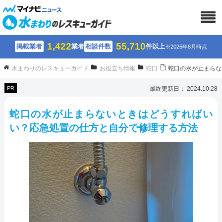
1,422
55,710
掲載業者
業者
相談件数
件以上
※2026年8月時点
水まわりのレスキューガイド
お役立ち情報
蛇口
蛇口の水が止まらな
PR
最終更新日： 2024.10.28
蛇口の水が止まらないときはどうすればい
い？応急処置の仕方と自分で修理する方法