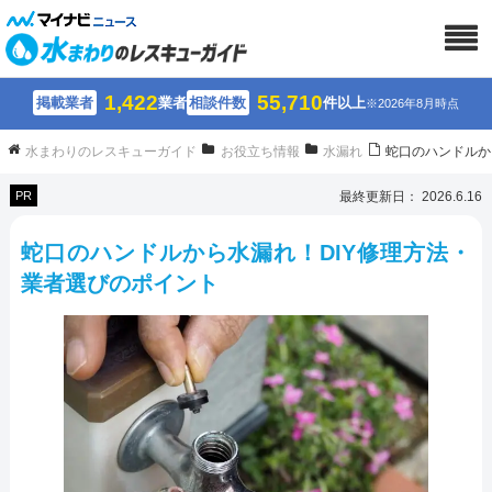
1,422
55,710
掲載業者
業者
相談件数
件以上
※2026年8月時点
水まわりのレスキューガイド
お役立ち情報
水漏れ
蛇口のハンドルか
PR
最終更新日： 2026.6.16
蛇口のハンドルから水漏れ！DIY修理方法・
業者選びのポイント