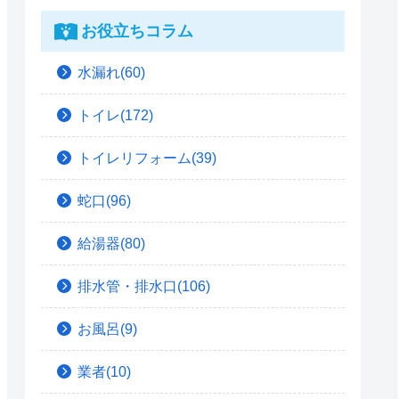
お役立ちコラム
水漏れ(60)
トイレ(172)
トイレリフォーム(39)
蛇口(96)
給湯器(80)
排水管・排水口(106)
お風呂(9)
業者(10)