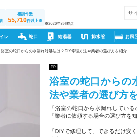
相談件数
55,710
者
件以上
※
※2026年8月時点
イレ
蛇口
給湯器
排水管
お風
浴室の蛇口からの水漏れ対処法は？DIY修理方法や業者の選び方を紹介
PR
浴室の蛇口からの水
法や業者の選び方
「浴室の蛇口から水漏れしている
「業者に依頼する場合の選び方を
「DIYで修理して、できるだけ安