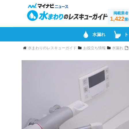
掲載業者
1,422
業
水漏れ
ト
水まわりのレスキューガイド
お役立ち情報
水漏れ