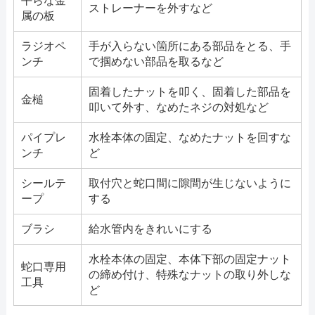
平らな金
ストレーナーを外すなど
属の板
ラジオペ
手が入らない箇所にある部品をとる、手
ンチ
で掴めない部品を取るなど
固着したナットを叩く、固着した部品を
金槌
叩いて外す、なめたネジの対処など
パイプレ
水栓本体の固定、なめたナットを回すな
ンチ
ど
シールテ
取付穴と蛇口間に隙間が生じないように
ープ
する
ブラシ
給水管内をきれいにする
水栓本体の固定、本体下部の固定ナット
蛇口専用
の締め付け、特殊なナットの取り外しな
工具
ど