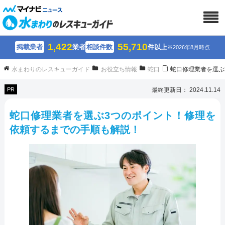
1,422
55,710
掲載業者
業者
相談件数
件以上
※2026年8月時点
水まわりのレスキューガイド
お役立ち情報
蛇口
蛇口修理業者を選ぶ
PR
最終更新日： 2024.11.14
蛇口修理業者を選ぶ3つのポイント！修理を
依頼するまでの手順も解説！