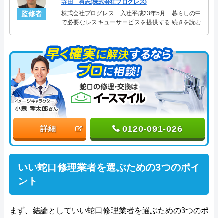
寺田 有志(株式会社プログレス)
監修者
株式会社プログレス 入社平成23年5月 暮らしの中
で必要なレスキューサービスを提供する株式会社プ
続きを読む
ログレスにて水道水栓設備主任を担当。水回り業務
に7年従事し、累計2000件以上の水道水栓関連のトラ
ブルを解決。多くのお客様に信頼される「水道水
栓」のスペシャリスト。
0120-091-026
詳細
いい蛇口修理業者を選ぶための3つのポイ
ント
まず、結論としていい蛇口修理業者を選ぶための3つのポ