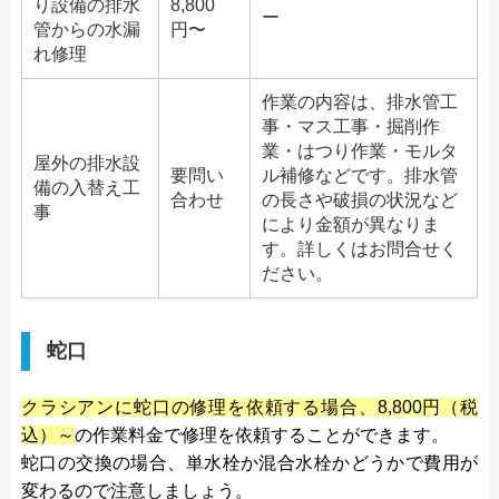
り設備の排水
8,800
ー
管からの水漏
円〜
れ修理
作業の内容は、排水管工
事・マス工事・掘削作
業・はつり作業・モルタ
屋外の排水設
要問い
ル補修などです。排水管
備の入替え工
合わせ
の長さや破損の状況など
事
により金額が異なりま
す。詳しくはお問合せく
ださい。
蛇口
クラシアンに蛇口の修理を依頼する場合、8,800円（税
込）～
の作業料金で修理を依頼することができます。
蛇口の交換の場合、単水栓か混合水栓かどうかで費用が
変わるので注意しましょう。