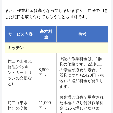
また、作業料金は高くなってしまいますが、自分で用意
した蛇口を取り付けてもらうことも可能です。
基本料
サービス内容
備考
金
キッチン
上記の作業料金は、1器
蛇口の水漏れ
具の価格です。2点以上
修理(パッキ
8,800
の修理が必要な場合、1
ン・カートリ
円〜
器具につき+2,420円（税
ッジの交換な
込）の追加料金が発生し
ど)
ます。
お客様ご自身で用意され
蛇口（単水
11,000
た水栓の取り付け作業料
栓）の交換
円〜
金は25%増しとなりま