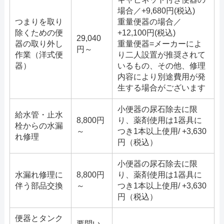
場合／+9,680円(税込)
つまりを取り
重量便器の場合／
除くための便
+12,100円(税込)
29,040
器の取り外し
重量便器=メーカーによ
円～
作業（洋式便
り二人設置が推奨されて
器）
いるもの、その他、修理
内容により別途費用が発
生する場合がございます
小便器の尿石除去に限
給水管・止水
8,800円
り、薬剤使用は1器具に
栓からの水漏
～
つき1本以上使用/ +3,630
れ修理
円（税込）
小便器の尿石除去に限
水漏れ修理に
8,800円
り、薬剤使用は1器具に
伴う部品交換
～
つき1本以上使用/ +3,630
円（税込）
便器とタンク
要問い