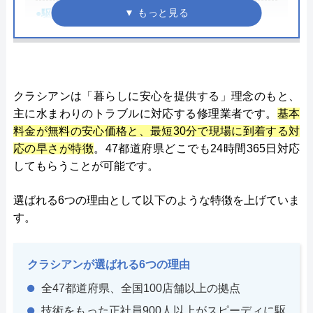
●駆けつけ時間
最短30分
●受付時間
24時間
●定休日
年中無休
●出張見積もり
お見積り・出張費無料※ご成約に
クラシアンは「暮らしに安心を提供する」理念のもと、
至らない場合は出張費がかかる事
主に水まわりのトラブルに対応する修理業者です。
基本
がございます
料金が無料の安心価格と、最短30分で現場に到着する対
応の早さが特徴
。47都道府県どこでも24時間365日対応
●支払い方法
現金、クレジットカード、コンビ
してもらうことが可能です。
ニ決済、QRコード決済、ショッピ
ングローン、デビットカード決
選ばれる6つの理由として以下のような特徴を上げていま
済、銀行決済
す。
●修理実績
依頼件数194万件以上（2023年累
計）
クラシアンが選ばれる6つの理由
●保証・補填
―
全47都道府県、全国100店舗以上の拠点
詳細は公式HPでご確認ください
技術をもった正社員900人以上がスピーディに駆