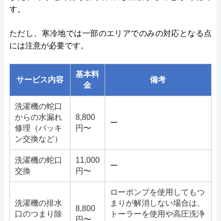
す。
ただし、寒冷地では一部のエリアでのみの対応となる点
には注意が必要です。
基本料
サービス内容
備考
金
洗濯機の蛇口
からの水漏れ
8,800
ー
修理（パッキ
円〜
ン交換など）
洗濯機の蛇口
11,000
ー
交換
円〜
ローポンプを使用してもつ
洗濯機の排水
まりが解消しない場合は、
8,800
口のつまり除
トーラーを使用や高圧洗浄
円〜