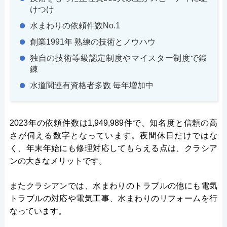
けつけ
クラシアン の基本情報
水まわりの依頼件数No.1
創業1991年 熟練の技術とノウハウ
運営会社
株式会社クラシアン
独自の技術等級認定制度やマイスター制度で鍛
代表者
錬
今田健治
水道関連有資格者多数 毎年増加中
創業
1991年6月21日創業
対応エリア
全国
2023年の依頼件数は1,949,989件で、知名度と信頼の高
所在地
〒 222-0033
さが伺える数字となっています。夜間休日だけではな
横浜市港北区新横浜3-1-9 アリーナタ
く、年末年始にも修理対応してもらえる点は、クラシア
ワー13階
ンの大きなメリットです。
またクラシアンでは、水まわりのトラブルの他にも電気
トラブルの対応や電気工事、水まわりのリフォームを行
なっています。