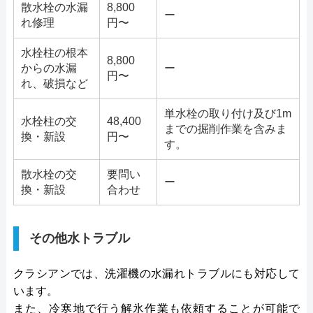
散水栓の水漏
8,800
ー
れ修理
円〜
水栓柱の根本
8,800
からの水漏
ー
円〜
れ、破損など
単水栓の取り付け及び1m
水栓柱の交
48,400
までの掘削作業を含みま
換・新設
円〜
す。
散水栓の交
要問い
ー
換・新設
合わせ
その他水トラブル
クラシアンでは、洗濯機の水漏れトラブルにも対応して
います。
また、冷寒地で行う解氷作業も依頼することが可能で