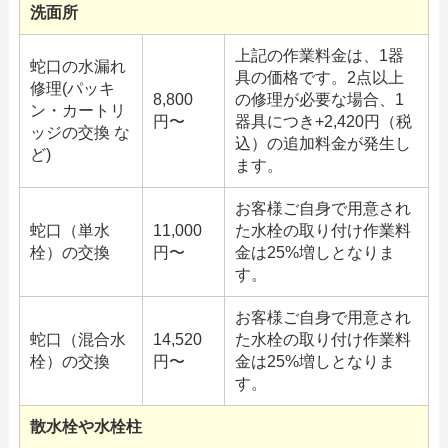
洗面所
上記の作業料金は、1器
蛇口の水漏れ
具の価格です。2点以上
修理(パッキ
8,800
の修理が必要な場合、1
ン・カートリ
円〜
器具につき+2,420円（税
ッジの交換 な
込）の追加料金が発生し
ど)
ます。
お客様ご自身で用意され
蛇口（単水
11,000
た水栓の取り付け作業料
栓）の交換
円〜
金は25%増しとなりま
す。
お客様ご自身で用意され
蛇口（混合水
14,520
た水栓の取り付け作業料
栓）の交換
円〜
金は25%増しとなりま
す。
散水栓や水栓柱