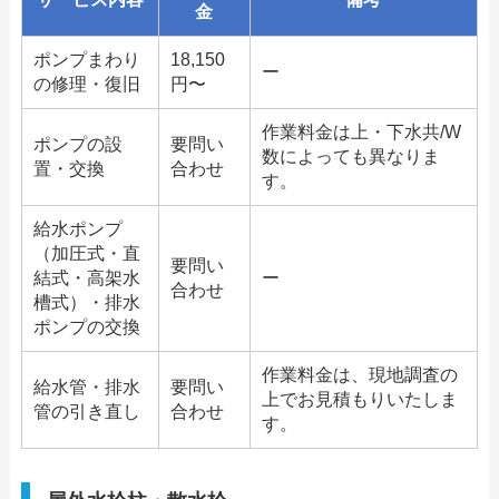
金
ポンプまわり
18,150
ー
の修理・復旧
円〜
作業料金は上・下水共/W
ポンプの設
要問い
数によっても異なりま
置・交換
合わせ
す。
給水ポンプ
（加圧式・直
要問い
結式・高架水
ー
合わせ
槽式）・排水
ポンプの交換
作業料金は、現地調査の
給水管・排水
要問い
上でお見積もりいたしま
管の引き直し
合わせ
す。