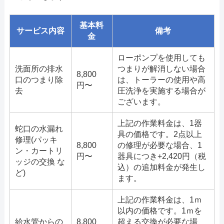
基本料
サービス内容
備考
金
ローポンプを使用しても
洗面所の排水
つまりが解消しない場合
8,800
口のつまり除
は、トーラーの使用や高
円〜
去
圧洗浄を実施する場合が
ございます。
上記の作業料金は、1器
蛇口の水漏れ
具の価格です。2点以上
修理(パッキ
8,800
の修理が必要な場合、1
ン・カートリ
円〜
器具につき+2,420円（税
ッジの交換 な
込）の追加料金が発生し
ど)
ます。
上記の作業料金は、1ｍ
以内の価格です。1ｍを
給水管からの
8,800
超える交換が必要な場