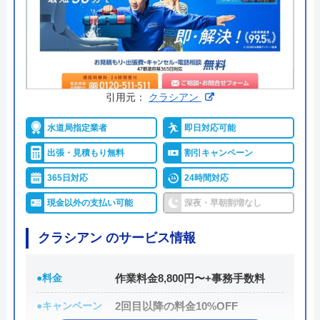
引用元：
クラシアン
水道局指定業者
即日対応可能
出張・見積もり無料
割引キャンペーン
365日対応
24時間対応
現金以外の支払い可能
深夜・早朝割増なし
クラシアン のサービス情報
●料金
作業料金8,800円〜+事務手数料
●キャンペーン
2回目以降の料金10%OFF