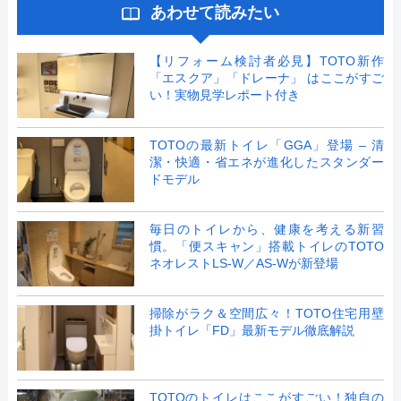
あわせて読みたい
【リフォーム検討者必見】TOTO新作
「エスクア」「ドレーナ」 はここがすご
い！実物見学レポート付き
TOTOの最新トイレ「GGA」登場 – 清
潔・快適・省エネが進化したスタンダー
ドモデル
毎日のトイレから、健康を考える新習
慣。「便スキャン」搭載トイレのTOTO
ネオレストLS-W／AS-Wが新登場
掃除がラク＆空間広々！TOTO住宅用壁
掛トイレ「FD」最新モデル徹底解説
TOTOのトイレはここがすごい！独自の