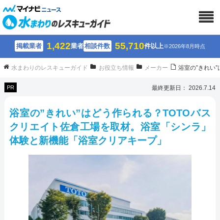
1,422
55,710
掲載業者
業者
相談件数
件以上
※2026年8月時点
水まわりのレスキューガイド
お役立ち情報
メーカー
浴室の”きれい
PR
最終更新日： 2026.7.14
浴室の”きれい”はどう作られる？TOTOバス
クリエイト佐倉工場を取材。浴室「シンラ」
体験と新機能「浴室クリアキープ」