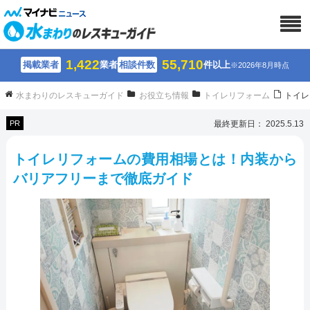
1,422
55,710
掲載業者
業者
相談件数
件以上
※2026年8月時点
水まわりのレスキューガイド
お役立ち情報
トイレリフォーム
トイレ
PR
最終更新日： 2025.5.13
トイレリフォームの費用相場とは！内装から
バリアフリーまで徹底ガイド