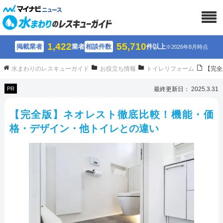
1,422
55,710
掲載業者
業者
相談件数
件以上
※2026年8月時点
水まわりのレスキューガイド
お役立ち情報
トイレリフォーム
【完全
PR
最終更新日： 2025.3.31
【完全版】ネオレスト徹底比較！機能・価
格・デザイン・他トイレとの違い