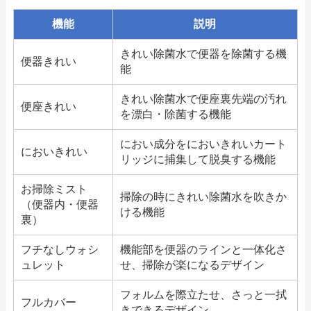
機能
説明
きれい除菌水で便器を除菌する機
便器きれい
能
きれい除菌水で便座裏先端の汚れ
便座きれい
を漂白・除菌する機能
におい成分をにおいきれいカート
においきれい
リッジに捕集して脱臭する機能
お掃除ミスト
掃除の時にきれい除菌水を吹きか
（便器内・便器
ける機能
裏）
フチなしウォシ
機能部を便器のラインと一体化さ
ュレット
せ、掃除が楽になるデザイン
フォルムを際立たせ、さっと一拭
フルカバー
きできるデザイン