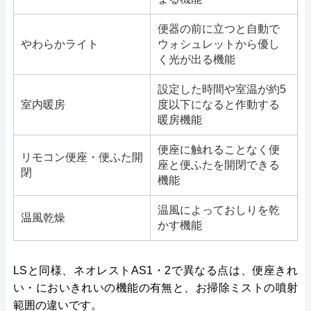
便器の前に立つと自動で
やわらかライト
ウォシュレットから優し
く光が出る機能
設定した時間や室温が約5
室内暖房
度以下になると作動する
暖房機能
便座に触れることなく便
リモコン便座・便ふた開
座と便ふたを開閉できる
閉
機能
温風によっておしりを乾
温風乾燥
かす機能
LSと同様、ネオレストAS1・2で異なる点は、便座きれ
い・においきれいの機能の有無と、お掃除ミストの噴射
範囲の違いです。