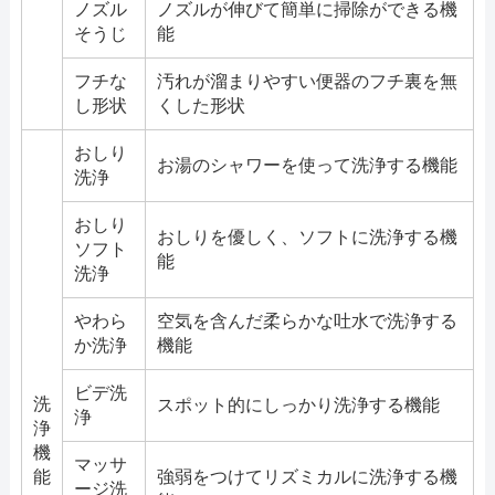
ノズル
ノズルが伸びて簡単に掃除ができる機
そうじ
能
フチな
汚れが溜まりやすい便器のフチ裏を無
し形状
くした形状
おしり
お湯のシャワーを使って洗浄する機能
洗浄
おしり
おしりを優しく、ソフトに洗浄する機
ソフト
能
洗浄
やわら
空気を含んだ柔らかな吐水で洗浄する
か洗浄
機能
ビデ洗
洗
スポット的にしっかり洗浄する機能
浄
浄
機
マッサ
能
強弱をつけてリズミカルに洗浄する機
ージ洗