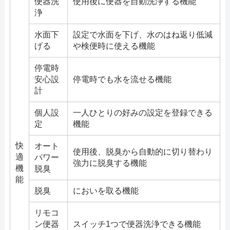
便器洗
使用後に便器を自動洗浄する機能
浄
水面下
設定で水面を下げ、水のはね返り低減
げる
や検便時に使える機能
停電時
安心設
停電時でも水を流せる機能
計
個人設
一人ひとりの好みの設定を登録できる
定
機能
快
オート
使用後、脱臭から自動的に切り替わり
適
パワー
強力に脱臭する機能
機
脱臭
能
脱臭
においを取る機能
リモコ
ン便器
スイッチ1つで便器洗浄できる機能