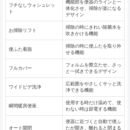
機能部を便器のラインと一
フチなしウォシュレッ
体化させ、掃除が楽になる
ト
デザイン
掃除の時にきれい除菌水を
お掃除リフト
吹きかける機能
掃除の時に便ふたを取り外
便ふた着脱
せる機能
フォルムを際立たせ、さっ
フルカバー
と一拭きできるデザイン
広範囲をやさしくサッと洗
ワイドビデ洗浄
浄できる機能
使用する時だけ温めて、使
瞬間暖房便座
わない時は節電する機能
便器に近づくと自動で便ふ
オート開閉
たが開き、離れると閉まる