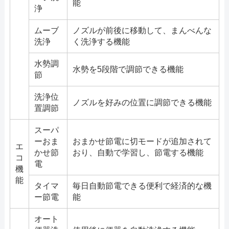
能
浄
ムーブ
ノズルが前後に移動して、まんべんな
洗浄
く洗浄する機能
水勢調
水勢を5段階で調節できる機能
節
洗浄位
ノズルを好みの位置に調節できる機能
置調節
スーパ
ーおま
おまかせ節電に切モードが追加されて
エ
かせ節
おり、自動で学習し、節電する機能
コ
電
機
能
タイマ
毎日自動節電できる便利で経済的な機
ー節電
能
オート