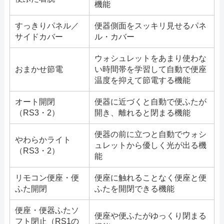
機能
すっきりパネル／
便器側面をスッキリ見せるパネ
サイドカバー
ル・カバー
ウォシュレットをあまり使わな
おまかせ節電
い時間帯を学習して自動で便座
温度を抑えて節電する機能
オート開閉
便器に近づくと自動で便ふたが
（RS3・2）
開き、離れると閉まる機能
便器の前に立つと自動でウォシ
やわらかライト
ュレットから優しく光が出る機
（RS3・2）
能
リモコン便座・便
便座に触れることなく便座と便
ふた開閉
ふたを開閉できる機能
便座・便器ふたソ
便座や便ふたがゆっくり閉まる
フト閉止（RS1の