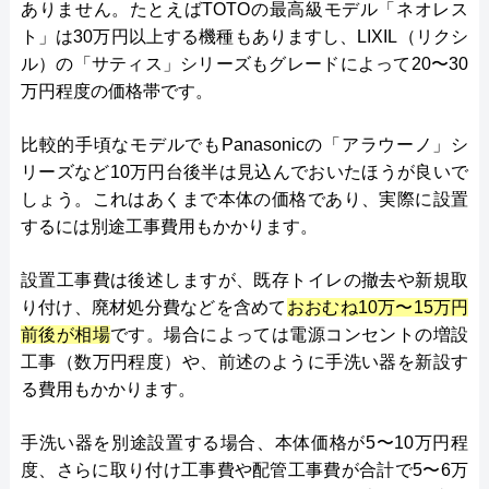
ありません。たとえばTOTOの最高級モデル「ネオレス
ト」は30万円以上する機種もありますし、LIXIL（リクシ
ル）の「サティス」シリーズもグレードによって20〜30
万円程度の価格帯です。
比較的手頃なモデルでもPanasonicの「アラウーノ」シ
リーズなど10万円台後半は見込んでおいたほうが良いで
しょう。これはあくまで本体の価格であり、実際に設置
するには別途工事費用もかかります。
設置工事費は後述しますが、既存トイレの撤去や新規取
り付け、廃材処分費などを含めて
おおむね10万〜15万円
前後が相場
です。場合によっては電源コンセントの増設
工事（数万円程度）や、前述のように手洗い器を新設す
る費用もかかります。
手洗い器を別途設置する場合、本体価格が5〜10万円程
度、さらに取り付け工事費や配管工事費が合計で5〜6万