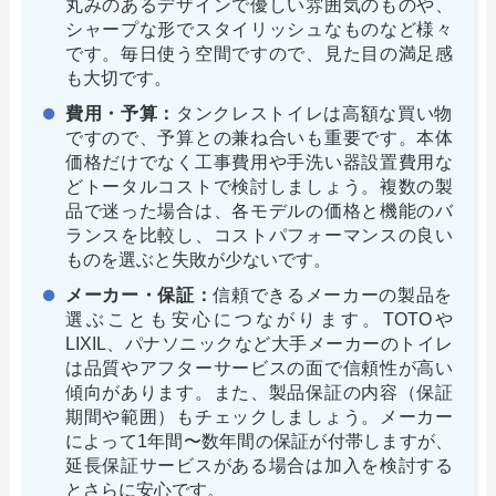
丸みのあるデザインで優しい雰囲気のものや、
シャープな形でスタイリッシュなものなど様々
です。毎日使う空間ですので、見た目の満足感
も大切です。
費用・予算：
タンクレストイレは高額な買い物
ですので、予算との兼ね合いも重要です。本体
価格だけでなく工事費用や手洗い器設置費用な
どトータルコストで検討しましょう。複数の製
品で迷った場合は、各モデルの価格と機能のバ
ランスを比較し、コストパフォーマンスの良い
ものを選ぶと失敗が少ないです。
メーカー・保証：
信頼できるメーカーの製品を
選ぶことも安心につながります。TOTOや
LIXIL、パナソニックなど大手メーカーのトイレ
は品質やアフターサービスの面で信頼性が高い
傾向があります。また、製品保証の内容（保証
期間や範囲）もチェックしましょう。メーカー
によって1年間〜数年間の保証が付帯しますが、
延長保証サービスがある場合は加入を検討する
とさらに安心です。