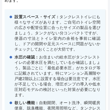
めます。
設置スペース・サイズ：
タンクレストイレにも
様々なサイズがあります。ご自宅のトイレ空間
の広さや配管位置に合ったサイズの製品を選び
ましょう。タンクがない分コンパクトですが、
便器の寸法とトイレ室内の余裕を事前に確認
し、ドアの開閉や足元スペースに問題がないか
チェックしておくことが大切です。
水圧の確認：
お住まいの給水圧がタンクレスト
イレの必要水圧を満たしているか確認しましょ
う。製品ごとに「最低必要水圧」がカタログ等
に記載されています。特にマンション高層階や
戸建2階以上に設置する場合は要注意です。水圧
が不足している場合、増圧ポンプの導入や低水
圧対応モデルの検討といった対策が必要になり
ます。
欲しい機能：
自動開閉、オート洗浄、瞬間暖房
便座、脱臭機能、夜間用照明など、タンクレス