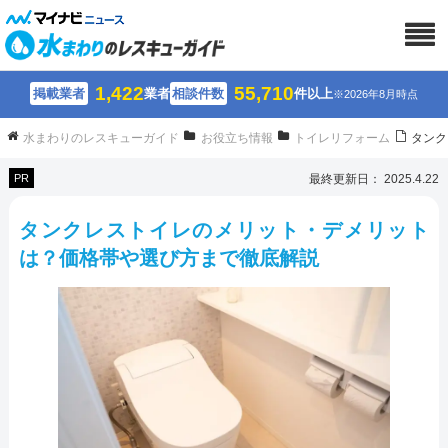
1,422
55,710
掲載業者
業者
相談件数
件以上
※2026年8月時点
水まわりのレスキューガイド
お役立ち情報
トイレリフォーム
タンク
PR
最終更新日： 2025.4.22
タンクレストイレのメリット・デメリット
は？価格帯や選び方まで徹底解説