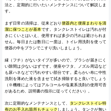
法と、定期的に行いたいメンテナンスについて解説しま
す。
まず日常の清掃は、従来どおり
便器内と便座まわりを清
潔に保つことが基本
です。タンクレストイレは汚れが付
きにくいとはいえ、使用すれば多少の汚れは避けられま
せん。毎日または数日に一度は、トイレ用洗剤を使って
便器の中をブラシでこすり洗いしましょう。
縁（フチ）がないタイプが多いので、ブラシが届きにく
い隙間は少ないはずです。便座やフタ、ノズル周辺など
も尿ハネなどで汚れやすい部分です。柔らかい布に中性
洗剤を薄めた液を含ませて拭き掃除すると良いでしょう
（※機種によってはアルコールや塩素系洗剤の使用可否
があるため、説明書の指示に従ってください）。
次に定期的なメンテナンスとして、
タンクレストイレ特
有のお手入れ箇所もチェック
しましょう。タンクが無い