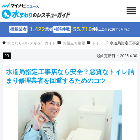
1,422
55,710
掲載業者
業者
相談件数
件以上
※2026年8月時点
水まわりのレスキューガイド
お役立ち情報
トイレ
水道局指定工事店
PR
最終更新日： 2025.4.30
水道局指定工事店なら安全？悪質なトイレ詰
まり修理業者を回避するためのコツ