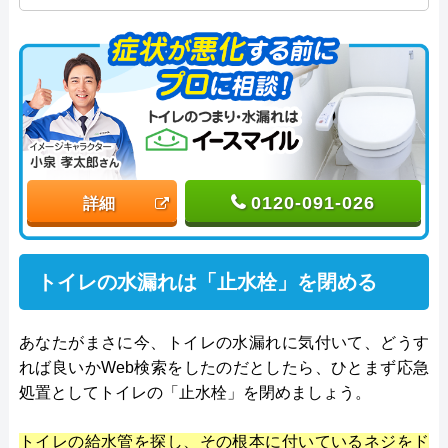
プログレスにてトイレ・洗面・キッチン周りの設備
主任を担当。水回り業務に8年従事し、累計3000件の
トイレ・洗面・キッチン関連のトラブルを解決。多
くのお客様に信頼される「トイレ・洗面・キッチ
ン」のスペシャリスト。
0120-091-026
詳細
トイレの水漏れは「止水栓」を閉める
あなたがまさに今、トイレの水漏れに気付いて、どうす
れば良いかWeb検索をしたのだとしたら、ひとまず応急
処置としてトイレの「止水栓」を閉めましょう。
トイレの給水管を探し、その根本に付いているネジをド