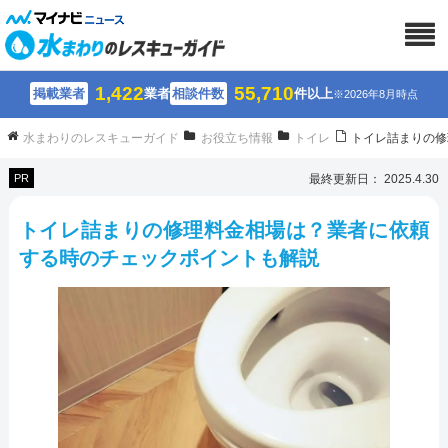
1,422
55,710
掲載業者
業者
相談件数
件以上
※2026年8月時点
水まわりのレスキューガイド
お役立ち情報
トイレ
トイレ詰まりの修
PR
最終更新日： 2025.4.30
トイレ詰まりの修理料金相場は？業者に依頼
する時のチェックポイントも解説