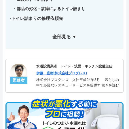
部品の劣化・故障によるトイレ詰まり
トイレ詰まりの修理依頼先
全部見る ▼
水道設備業者 トイレ・洗面・キッチン設備主任
伊藤 直樹(株式会社プログレス)
監修者
株式会社プログレス 入社平成24年3月 暮らしの
中で必要なレスキューサービスを提供する株式会社
続きを読む
プログレスにてトイレ・洗面・キッチン周りの設備
主任を担当。水回り業務に8年従事し、累計3000件の
トイレ・洗面・キッチン関連のトラブルを解決。多
くのお客様に信頼される「トイレ・洗面・キッチ
ン」のスペシャリスト。