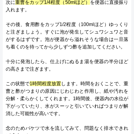
次に
重曹をカップ1/4程度（50mlほど）
を便器に直接振り
入れます。
その後、食用酢をカップ1/2程度（100mlほど）ゆっくり
と注ぎましょう。すぐに泡が発生してシュワシュワと音
がするはずです。泡が便器から溢れそうな場合は一旦落
ち着くのを待ってから少しずつ酢を追加してください。
十分に発泡したら、仕上げにぬるま湯を便器の半分ほど
の高さまで注ぎます。
この状態で
1時間程度放置
します。時間をおくことで、重
曹と酢がつまりの原因にじわじわと作用し、紙や汚れを
分解・柔らかくしてくれます。1時間後、便器内の水位が
下がっていたり、水がスーッと引いていればつまりが解
消した可能性が高いです。
念のためバケツで水を流してみて、問題なく排水できれ