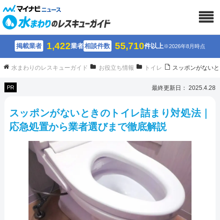
1,422
55,710
掲載業者
業者
相談件数
件以上
※2026年8月時点
水まわりのレスキューガイド
お役立ち情報
トイレ
スッポンがないと
PR
最終更新日： 2025.4.28
スッポンがないときのトイレ詰まり対処法｜
応急処置から業者選びまで徹底解説