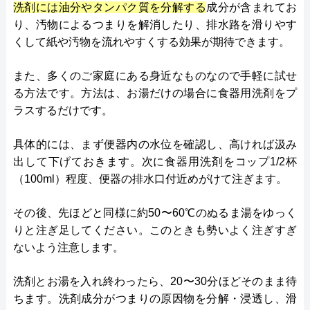
洗剤には油分やタンパク質を分解する
成分が含まれてお
り、汚物によるつまりを解消したり、排水路を滑りやす
くして紙や汚物を流れやすくする効果が期待できます。
また、多くのご家庭にある身近なものなので手軽に試せ
る方法です。方法は、お湯だけの場合に食器用洗剤をプ
ラスするだけです。
具体的には、まず便器内の水位を確認し、高ければ汲み
出して下げておきます。次に食器用洗剤をコップ1/2杯
（100ml）程度、便器の排水口付近めがけて注ぎます。
その後、先ほどと同様に約50〜60℃のぬるま湯をゆっく
りと注ぎ足してください。このときも勢いよく注ぎすぎ
ないよう注意します。
洗剤とお湯を入れ終わったら、20〜30分ほどそのまま待
ちます。洗剤成分がつまりの原因物を分解・浸透し、滑