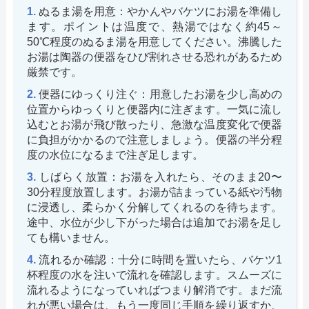
ぬるま湯を用意：やかんやバケツにお湯を準備し
ます。ポイントは温度で、熱湯ではなく約45～
50℃程度のぬるま湯を用意してください。沸騰した
お湯は陶器の便器をひび割れさせる恐れがあるため
厳禁です。
便器にゆっくり注ぐ：用意したお湯を少し高めの
位置からゆっくりと便器内に注ぎます。一気に流し
込むとお湯が飛び散ったり、急激な温度変化で便器
に負担がかかるので注意しましょう。便器の半分程
度の水位になるまで注ぎ足します。
しばらく放置：お湯を入れたら、そのまま20〜
30分程度放置します。お湯が詰まっている紙や汚物
に浸透し、柔らかく分解してくれるのを待ちます。
途中、水位が少し下がった場合は追加でお湯を足し
ても構いません。
流れるか確認：十分に時間を置いたら、バケツ1
杯程度の水を注いで流れを確認します。スムーズに
流れるようになっていればつまり解消です。まだ流
れが悪い場合は、もう一度同じ手順を繰り返すか、