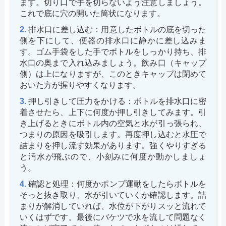
ます。切り口で手を切らないよう注意しましょう。
これで底に穴の開いた筒状になります。
排水口に差し込む：用意したボトルの底を切った
側を下にして、便器の排水口に静かに差し込みま
す。ゴム手袋をした手でボトルをしっかり持ち、排
水口の奥まで入れ込みましょう。飲み口（キャップ
側）は上になりますが、このときキャップは閉めて
おいた方が握りやすくなります。
押し引きして圧力をかける：ボトルを排水口に密
着させたら、上下に何度か押し引きしてみます。引
き上げるときにボトル内の空気と水が引っ張られ、
つまりの原因を吸引します。再度押し込むと水圧で
詰まりを押し流す効果があります。強くやりすぎる
と汚水が飛ぶので、小刻みに何度か動かしましょ
う。
確認と処理：何度かポンプ運動をしたらボトルを
そっと抜き取り、水が引いていくか確認します。詰
まりが解消していれば、水位が下がりスッと流れて
いくはずです。最後にバケツで水を流して問題なく