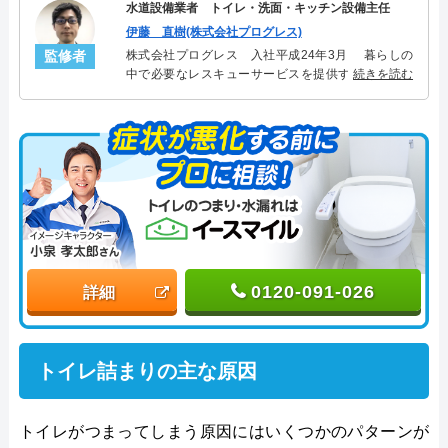
水道設備業者 トイレ・洗面・キッチン設備主任
伊藤 直樹(株式会社プログレス)
監修者
株式会社プログレス 入社平成24年3月 暮らしの
中で必要なレスキューサービスを提供する株式会社
続きを読む
プログレスにてトイレ・洗面・キッチン周りの設備
主任を担当。水回り業務に8年従事し、累計3000件の
トイレ・洗面・キッチン関連のトラブルを解決。多
くのお客様に信頼される「トイレ・洗面・キッチ
ン」のスペシャリスト。
0120-091-026
詳細
トイレ詰まりの主な原因
トイレがつまってしまう原因にはいくつかのパターンが