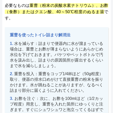
必要なものは
重曹（粉末の炭酸水素ナトリウム）、お酢
（食酢）またはクエン酸、40～50℃程度のぬるま湯
で
す。
重曹を使ったトイレ詰まり解消法
水を減らす：詰まりで便器内に水が溜まっている
場合は、重曹とお酢が薄まらないようにあらかじめ
水位を下げておきます。バケツやペットボトルで汚
水を汲み出し、詰まりの原因箇所が露出するくらい
まで水を減らしましょう。
重曹を投入：重曹をコップ1/4杯ほど（50g程度）
取り、便器の排水口めがけて直接重曹の粉末を振り
かけます。水が跳ねることがありますが、なるべく
詰まり部分に届くように入れてください。
お酢を注ぐ：次に、お酢を100mlほど（1/2カッ
プ程度）用意し、重曹を入れた箇所にゆっくりと注
ぎます。すぐにシュワシュワと泡立ってくるはずで