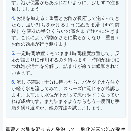
す。泡が便器からあふれないように、少しずつ注ぎ
足しましょう。
お湯を加える：重曹とお酢が反応して泡立ってき
たら、追い打ちをかけるようにぬるま湯（45℃前
後）を便器の半分くらいの高さまで静かに注ぎま
す。これにより汚物がさらに柔らかくなり、重曹＋
お酢の効果が行き渡ります。
一定時間放置：そのまま1時間程度放置して、反
応が詰まりに作用するのを待ちます。時間が経つに
つれ泡が汚れを分解し、詰まりが徐々に緩和されて
いきます。
流して確認：十分に待ったら、バケツで水を注ぐ
か軽く水を流してみて、スムーズに流れるか確認し
ます。以前より水位が下がって流れやすくなってい
れば成功です。まだ詰まるようならもう一度同じ手
順を繰り返すか、他の方法を試しましょう。
重曹とお酢を混ぜると発泡して二酸化炭素の泡が発生