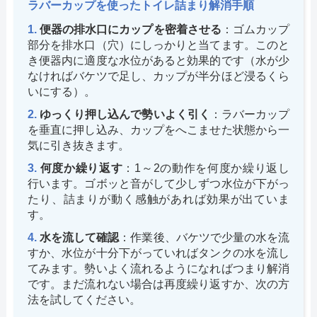
ラバーカップを使ったトイレ詰まり解消手順
便器の排水口にカップを密着させる
：ゴムカップ
部分を排水口（穴）にしっかりと当てます。このと
き便器内に適度な水位があると効果的です（水が少
なければバケツで足し、カップが半分ほど浸るくら
いにする）。
ゆっくり押し込んで勢いよく引く
：ラバーカップ
を垂直に押し込み、カップをへこませた状態から一
気に引き抜きます。
何度か繰り返す
：1～2の動作を何度か繰り返し
行います。ゴボッと音がして少しずつ水位が下がっ
たり、詰まりが動く感触があれば効果が出ていま
す。
水を流して確認
：作業後、バケツで少量の水を流
すか、水位が十分下がっていればタンクの水を流し
てみます。勢いよく流れるようになればつまり解消
です。まだ流れない場合は再度繰り返すか、次の方
法を試してください。