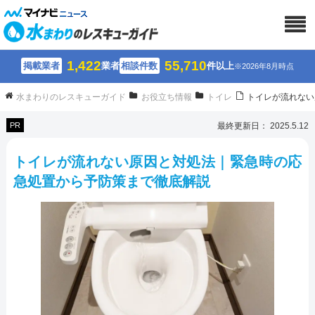
1,422
55,710
掲載業者
業者
相談件数
件以上
※2026年8月時点
水まわりのレスキューガイド
お役立ち情報
トイレ
トイレが流れない
PR
最終更新日： 2025.5.12
トイレが流れない原因と対処法｜緊急時の応
急処置から予防策まで徹底解説