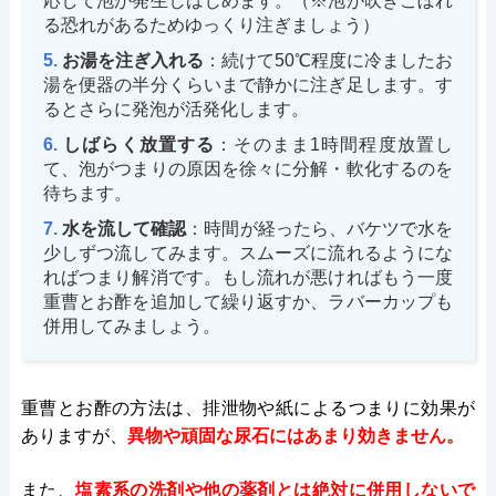
応して泡が発生しはじめます。（※泡が吹きこぼれ
る恐れがあるためゆっくり注ぎましょう）
お湯を注ぎ入れる
：続けて50℃程度に冷ましたお
湯を便器の半分くらいまで静かに注ぎ足します。す
るとさらに発泡が活発化します。
しばらく放置する
：そのまま1時間程度放置し
て、泡がつまりの原因を徐々に分解・軟化するのを
待ちます。
水を流して確認
：時間が経ったら、バケツで水を
少しずつ流してみます。スムーズに流れるようにな
ればつまり解消です。もし流れが悪ければもう一度
重曹とお酢を追加して繰り返すか、ラバーカップも
併用してみましょう。
重曹とお酢の方法は、排泄物や紙によるつまりに効果が
ありますが、
異物や頑固な尿石にはあまり効きません。
また、
塩素系の洗剤や他の薬剤とは絶対に併用しないで