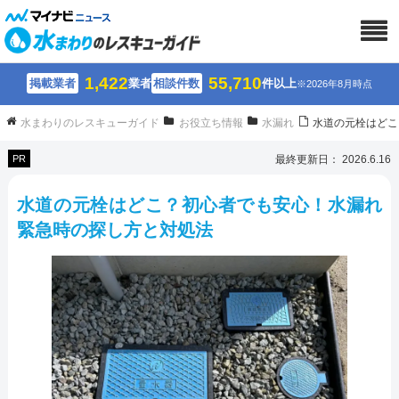
1,422
55,710
掲載業者
業者
相談件数
件以上
※2026年8月時点
水まわりのレスキューガイド
お役立ち情報
水漏れ
水道の元栓はどこ
PR
最終更新日： 2026.6.16
水道の元栓はどこ？初心者でも安心！水漏れ
緊急時の探し方と対処法