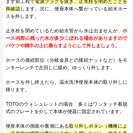
まず前工程で
電源プラグを抜き、止水栓を閉めたことを
再確認
します。次に、便座本体へ繋がっている給水ホー
スを外します。
止水栓を閉めているため給水管から水は出ませんが、
ホ
ース内部に残った水が多少こぼれる場合がありますので
バケツや雑巾の上に垂らすようにして外しましょう。
ホースの接続部位（分岐金具との接続ナットなど）をモ
ンキーレンチで左回しに緩め、ゆっくり外します。
ホースを外し終えたら、温水洗浄便座本体の取り外しに
移ります。
TOTOのウォシュレットの場合、多くはワンタッチ着脱
式のプレートを介して本体が便器に固定されています。
便座本体の側面や裏側にある
取り外しボタン（機種によ