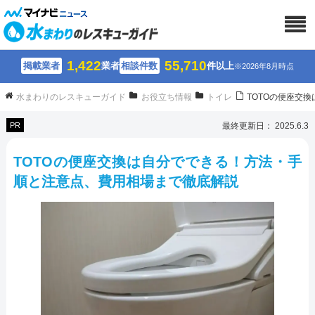
1,422
55,710
掲載業者
業者
相談件数
件以上
※2026年8月時点
水まわりのレスキューガイド
お役立ち情報
トイレ
TOTOの便座交
PR
最終更新日： 2025.6.3
TOTOの便座交換は自分でできる！方法・手
順と注意点、費用相場まで徹底解説