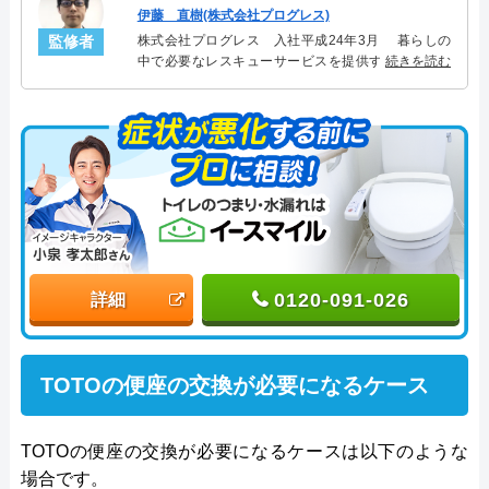
伊藤 直樹(株式会社プログレス)
監修者
株式会社プログレス 入社平成24年3月 暮らしの
中で必要なレスキューサービスを提供する株式会社
続きを読む
プログレスにてトイレ・洗面・キッチン周りの設備
主任を担当。水回り業務に8年従事し、累計3000件の
トイレ・洗面・キッチン関連のトラブルを解決。多
くのお客様に信頼される「トイレ・洗面・キッチ
ン」のスペシャリスト。
0120-091-026
詳細
TOTOの便座の交換が必要になるケース
TOTOの便座の交換が必要になるケースは以下のような
場合です。