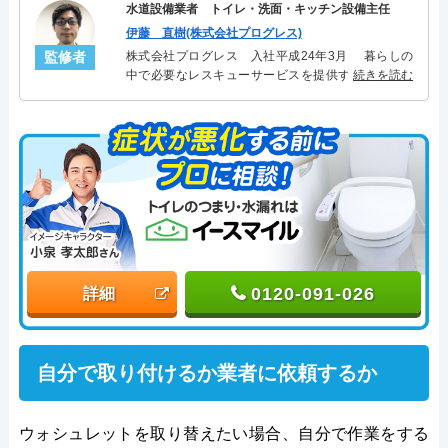
水道設備業者 トイレ・洗面・キッチン設備主任
伊藤 直樹(株式会社プログレス)
監修者
株式会社プログレス 入社平成24年3月 暮らしの
中で必要なレスキューサービスを提供する株式会社
続きを読む
プログレスにてトイレ・洗面・キッチン周りの設備
主任を担当。水回り業務に8年従事し、累計3000件の
トイレ・洗面・キッチン関連のトラブルを解決。多
くのお客様に信頼される「トイレ・洗面・キッチ
ン」のスペシャリスト。
0120-091-026
詳細
自分で取り付けるか業者に依頼するか
ウォシュレットを取り替えたい場合、自分で作業をする