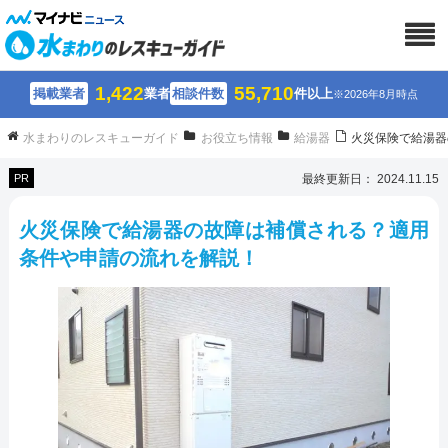
1,422
55,710
掲載業者
業者
相談件数
件以上
※2026年8月時点
水まわりのレスキューガイド
お役立ち情報
給湯器
火災保険で給湯器
PR
最終更新日： 2024.11.15
火災保険で給湯器の故障は補償される？適用
条件や申請の流れを解説！