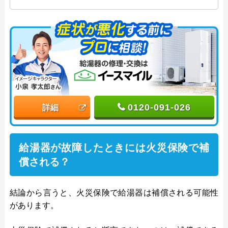
プログレスにて給湯器設備を担当。水回り業務に15
年従事し、累計500件の給湯器関連のトラブルを解
決。多くのお客様に信頼される「給湯器」のスペシ
ャリスト。
0120-091-026
詳細
給湯器が故障したときには火災保険で補
償される？
結論から言うと、火災保険で給湯器は補償される可能性
があります。