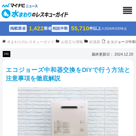
1,422
55,710
掲載業者
業者
相談件数
件以上
※2026年8月時点
水まわりのレスキューガイド
お役立ち情報
給湯器
エコジョーズ中和
PR
最終更新日： 2024.12.20
エコジョーズ中和器交換をDIYで行う方法と
注意事項を徹底解説