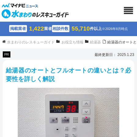
1,422
55,710
掲載業者
業者
相談件数
件以上
※2026年8月時点
水まわりのレスキューガイド
お役立ち情報
給湯器
給湯器のオートと
PR
最終更新日： 2025.1.23
給湯器のオートとフルオートの違いとは？必
要性を詳しく解説