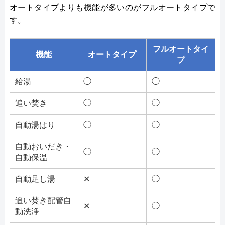
オートタイプよりも機能が多いのがフルオートタイプで
す。
フルオートタイ
機能
オートタイプ
プ
給湯
◯
◯
追い焚き
◯
◯
自動湯はり
◯
◯
自動おいだき・
◯
◯
自動保温
自動足し湯
✕
◯
追い焚き配管自
✕
◯
動洗浄