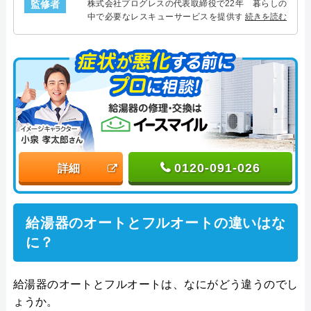
監修者
株式会社プログレスの代表取締役で22年 暮らしの
中で必要なレスキューサービスを提供する株式会社
続きを読む
プログレスにて給湯器設備を担当。水回り業務に15
年従事し、累計500件の給湯器関連のトラブルを解
決。多くのお客様に信頼される「給湯器」のスペシ
ャリスト。
0120-091-026
詳細
給湯器のオートとフルオートの違いはな
に？
給湯器のオートとフルオートは、なにがどう違うのでし
ょうか。