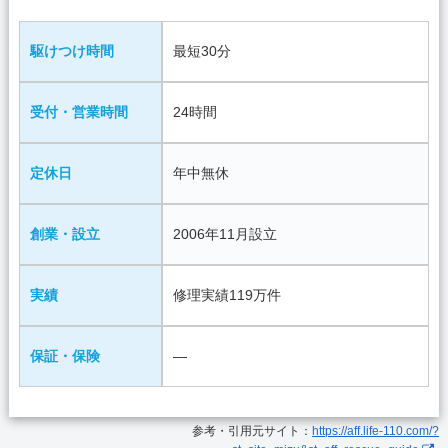
駆けつけ時間
最短30分
受付・営業時間
24時間
定休日
年中無休
創業・設立
2006年11月設立
実績
修理実績119万件
保証・保険
―
参考・引用元サイト：
https://aff.life-110.com/?