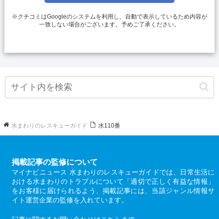
断しなかった)してしまって、費用が本当に適正か
※クチコミはGoogleのシステムを利用し、自動で表示しているため内容が
どうかの判断がつかず、納得できない思いをしま
一致しない場合がございます。予めご了承ください。
した。 紹介するこの会社の信用度誠実度等は不明
で、この会社と提携業者との関係性によっては提
携業者さんが客に対して高額な請求をせざるを得
ない状況かもしれません。客としては簡単に業者
さんを紹介してもらっている利便性があるのも事
実かと思います。
水まわりのレスキューガイド
水110番
掲載記事の監修について
マイナビニュース 水まわりのレスキューガイドでは、日常生活に
おける水まわりのトラブルについて「適切で正しく有益な情報」
をお客様に届けられるよう、掲載記事には、当該ジャンル情報サ
イト運営企業の監修を入れています。