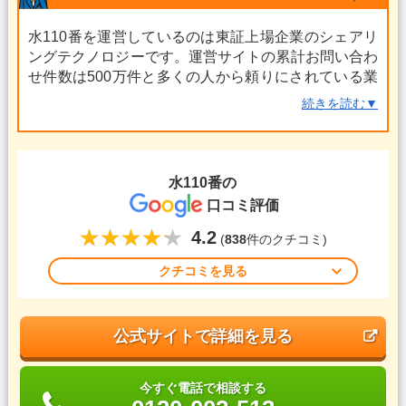
水110番を運営しているのは東証上場企業のシェアリ
ングテクノロジーです。運営サイトの累計お問い合わ
せ件数は500万件と多くの人から頼りにされている業
者です。その運営サイトは水のトラブルに限らず、暮
続きを読む▼
らしに関する150ジャンル以上のサービスを展開して
います。
水110番は全国に657社の加盟店が待機しているた
水110番
の
め、日本全国どこでもすぐに駆けつけることが可能で
口コミ評価
す。
4.2
安心の明朗会計で、見積もり後の追加費用は一切あり
(
838
件のクチコミ)
ません。見積もり・キャンセル料は無料ですし、相見
クチコミを見る
積もりをする際にも利用したい業者です。
公式サイトで詳細を見る
今すぐ電話で相談する