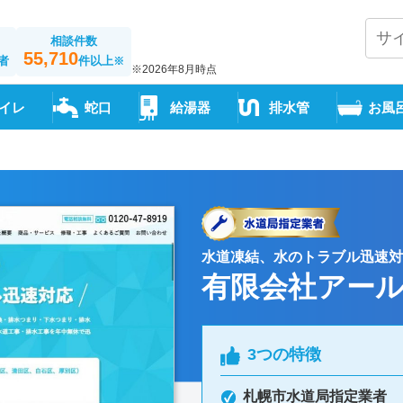
相談件数
55,710
者
件以上
※
※2026年8月時点
イレ
蛇口
給湯器
排水管
お風
水道凍結、水のトラブル迅速対
有限会社アー
3つの特徴
札幌市水道局指定業者