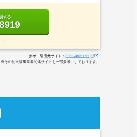
談する
-8919
―
参考・引用元サイト：
https://aaru.co.jp/
※その他当該事業者関連サイトも一部参考にしております。
問