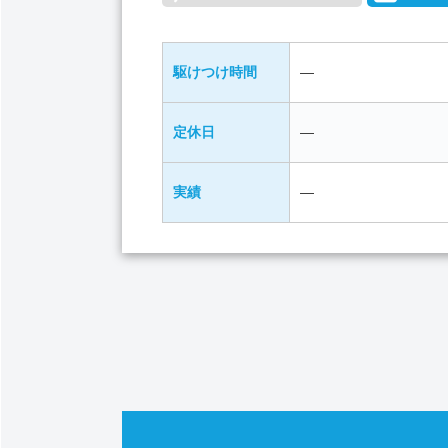
駆けつけ時間
―
定休日
―
実績
―