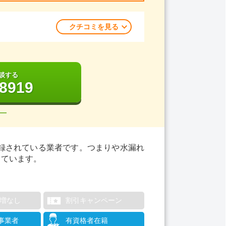
クチコミを見る
談する
-8919
―
録されている業者です。つまりや水漏れ
しています。
割増なし
割引キャンペーン
事業者
有資格者在籍