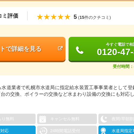
コミ評価
5
(
15
件のクチコミ)
今すぐ電話で相
トで詳細を見る
0120-47
受付時間：
る水道業者で札幌市水道局に指定給水装置工事事業者として登
面台の交換、ボイラーの交換など水まわり設備の交換にも対応
もり無料
キャンセル無料
夜間/早朝
日対応
24時間電話受付
水道局指定