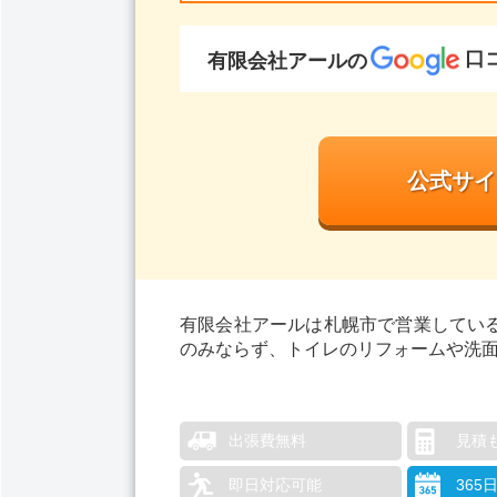
口
有限会社アール
の
公式サイ
有限会社アールは札幌市で営業してい
のみならず、トイレのリフォームや洗
出張費無料
見積
即日対応可能
365