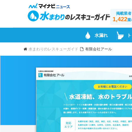
掲載業者
1,422
業
水漏れ
ト
水まわりのレスキューガイド
有限会社アール