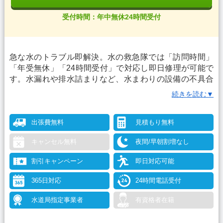
受付時間：年中無休24時間受付
急な水のトラブル即解決。水の救急隊では「訪問時間」
「年受無休」「24時間受付」で対応し即日修理が可能で
す。水漏れや排水詰まりなど、水まわりの設備の不具合
があればなんでもご相談下さい。水道修理は水道局指定
続きを読む▼
工事店で！テレビCM放映中 トイレ・お風呂・台所・洗
面所・洗濯場・屋外まで気軽にご相談下さい。
出張費無料
見積もり無料
キャンセル無料
夜間/早朝割増なし
割引キャンペーン
即日対応可能
365日対応
24時間電話受付
水道局指定事業者
有資格者在籍