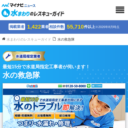
1,422
55,710
掲載業者
業者
相談件数
件以上
※2026年8月時点
水まわりのレスキューガイド
水の救急隊
最短15分で水道局指定工事者が伺います！
水の救急隊