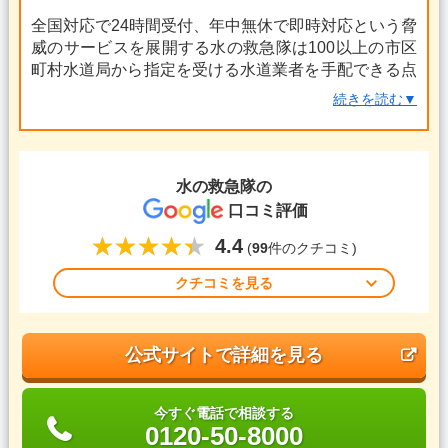
全国対応で24時間受付、年中無休で即時対応という脅
威のサービスを展開する水の救急隊は100以上の市区
町村水道局から指定を受ける水道業者を手配できる点
が最大の魅力です！夜間帯の対応・訪問も追加料金が
続きを読む▼
一切かからないので、有事の際には真っ先に見積もり
依頼をしてみるといいでしょう。同社は生産物ばいし
ょうせきにんほけんに加入しているので、修繕工事や
施工後に万が一不備や不具合があった場合にも安心で
水の救急隊
の
す！
口コミ評価
4.4
(
99
件のクチコミ)
クチコミを見る
公式サイトで詳細を見る
今すぐ電話で相談する
0120-50-8000