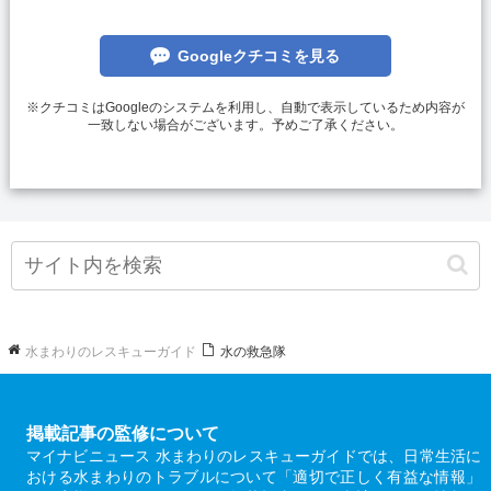
カウンターに肘をつきながら話していた。 ・水栓
交換は高いので、断ると吐き台詞の様に次回は今
Googleクチコミを見る
回の様に何もしなくても、基本料5500円いただき
ますからねと言われる。 ・受付にて事前に来る際
※クチコミはGoogleのシステムを利用し、自動で表示しているため内容が
一致しない場合がございます。予めご了承ください。
に連絡がある旨を伺っていたが、連絡なしに突然
来た。 今回の件で、1番納得いかないのは、現場
の状況や、状態をしっかりと見ずに、固着してい
るというワードを伝えた段階で、無理ですねと言
われたのが腹が立ちました。 また、HPのFAQに
も、見積もり出張料は無料と記載されているの
に、次回から何もしなくても基本料がかかるのは
よくわからない。FAQにはその様な記載なし。気
水まわりのレスキューガイド
水の救急隊
の弱いお客さんからとかはいただいているんでし
ょうか？よくないですね。
掲載記事の監修について
マイナビニュース 水まわりのレスキューガイドでは、日常生活に
おける水まわりのトラブルについて「適切で正しく有益な情報」