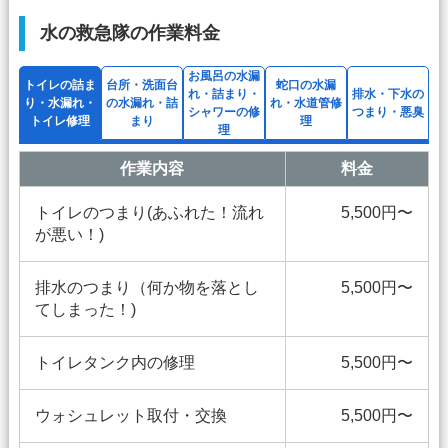
水の救急隊の作業料金
お風呂の水漏
トイレの詰ま
台所・洗面台
蛇口の水漏
れ・詰まり・
排水・下水の
り・水漏れ・
の水漏れ・詰
れ・水道管修
シャワーの修
つまり・悪臭
トイレ修理
まり
理
理
作業内容
料金
トイレのつまり(あふれた！流れ
5,500円〜
が悪い！)
排水のつまり（何か物を落とし
5,500円〜
てしまった！)
トイレタンク内の修理
5,500円〜
ウォシュレット取付・交換
5,500円〜