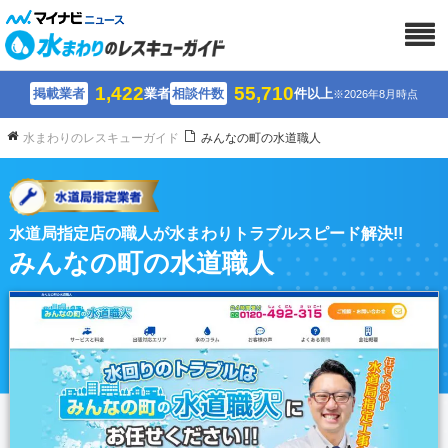
1,422
55,710
掲載業者
業者
相談件数
件以上
※2026年8月時点
水まわりのレスキューガイド
みんなの町の水道職人
水道局指定店の職人が水まわりトラブルスピード解決!!
みんなの町の水道職人