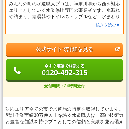
みんなの町の水道職人プロは、神奈川県から西を対応
エリアとしている水道修理専門の事業者です。水漏れ
や詰まり、給湯器やトイレのトラブルなど、水まわり
に関するあらゆるトラブルに24時間365日対応してい
続きを読む▼
ます。見積もりキャンセルは無料、深夜早朝割増もあ
りません。
各エリアのスタッフ写真、名前、コメントが公開され
公式サイトで詳細を見る
ており、実際にどのような人が作業にくるかのイメー
ジができ、安心して依頼をできるひとつの材料となり
今すぐ電話で相談する
ます。LINEやInstagramでも情報を発信しており、気
0120-492-315
軽に相談できそうなのも嬉しいポイントですね。どの
業者にしようか迷っている方は、一度相談してみては
受付時間：24時間受付
いかがでしょうか。電話は無料、24時間受け付けてい
ます。
対応エリア全ての市で水道局の指定を取得しています。
累計作業実績30万件以上を誇る水道職人は、高い技術力
と豊富な知識を持つプロとしての信頼と実績を兼ね備え
ています。お支払い方法も豊富で、見積もり深夜割増0