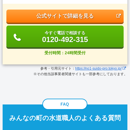
公式サイトで詳細を見る
今すぐ電話で相談する
0120-492-315
受付時間：24時間受付
参考・引用元サイト：
https://no1-suido-pro.tokyo.jp/
※その他当該事業者関連サイトも一部参考にしております。
みんなの町の水道職人のよくある質問