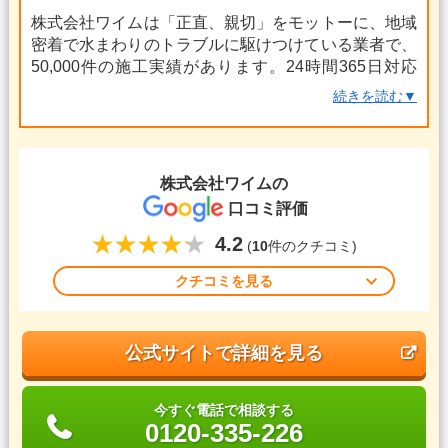
株式会社ワイムは「正直、親切」をモットーに、地域
密着で水まわりのトラブルに駆けつけている業者で、
50,000件の施工実績があります。24時間365日対応
で、問い合わせから最短30分で箇所の営業所から急行
続きを読む▼
します。
経験豊富な職人が丁寧に対応。直らなければ費用は一
切いただきません、とのことで、その自信が伺えま
株式会社ワイム
の
す。無駄なコストを極力省き低価格を実現しており、
口コミ評価
お客様の平均単価は1万円以下だそうです。お客様と
4.2
の長いお付き合いをモットーにしており、実際8割以
(
10
件のクチコミ)
上がリピーターからの依頼です。
クチコミを見る
お支払いは現金、各種クレジットカードのほか、口座
振り込みの対応も行っております。
公式サイトで詳細を見る
今すぐ電話で相談する
0120-335-226