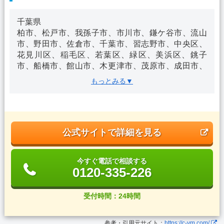
千葉県
柏市、松戸市、我孫子市、市川市、鎌ケ谷市、流山
市、野田市、佐倉市、千葉市、習志野市、中央区、
花見川区、稲毛区、若葉区、緑区、美浜区、銚子
市、船橋市、館山市、木更津市、茂原市、成田市、
東金市、旭市、勝浦市、市原市、八千代市、我孫子
もっとみる▼
市、君津市、富津市、浦安市、四街道市、袖ケ浦
市、八街市、印西市、白井市、富里市、南房総市、
匝瑳市、香取市、山武市、いすみ市、印旛郡、酒々
井町 他
公式サイトで詳細を見る
茨城県
取手市、守谷市、龍ヶ崎市、牛久市、つくばみらい
今すぐ電話で相談する
市、常総市、坂東市
0120-335-226
受付時間：24時間
参考・引用元サイト：
https://c-ym.com/