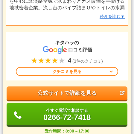
を中心に北淡路全域で水まわりとガス設備を手掛ける
地域密着企業。流し台のパイプ詰まりやトイレの水漏
れ、水道凍結などのトラブルには検針や灯油配達のつ
続きを読む▼
いででも相談でき、最短その日のうちに駆け付けてく
れる機動力が魅力です。
地元メーカーや工務店と連携した部材調達により、交
キタハラ
の
換・リフォームもコストを抑えてスピーディーに施
口コミ評価
工。キッチン・浴室のリフォームからウォシュレット
4
取り替えまで、見積無料で対応し、工事後のケアも地
(
1
件のクチコミ)
域密着ならではの速さでフォローしてくれる頼れる一
クチコミを見る
社です。
公式サイトで詳細を見る
今すぐ電話で相談する
0266-72-7418
受付時間：8:00～17:00