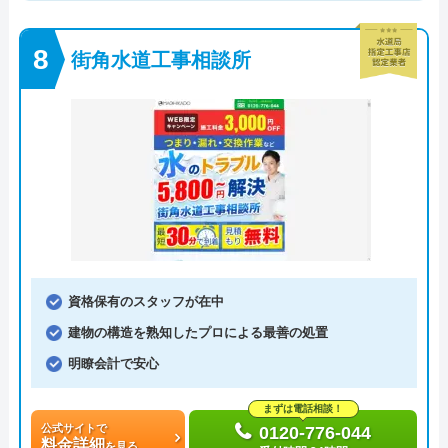
街角水道工事相談所
資格保有のスタッフが在中
建物の構造を熟知したプロによる最善の処置
明瞭会計で安心
まずは電話相談！
公式サイトで
0120-776-044
料金詳細
を見る