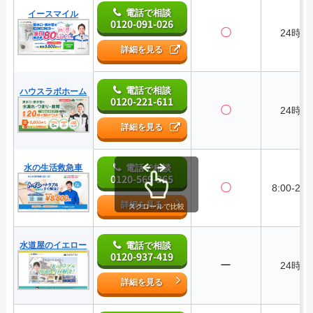
電話で相談
イースマイル
0120-091-026
〇
24時間
詳細を見る
電話で相談
ハウスラボホーム
0120-221-611
〇
24時間
詳細を見る
水の生活救急車
電話で相談
0120-569-365
〇
8:00-22:
詳細を見る
スクロールで比較
水道屋のイエロー
電話で相談
0120-937-419
ー
24時間
詳細を見る