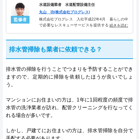
水道設備業者 水道配管設備主任
丸山 功(株式会社プログレス)
監修者
株式会社プログレス 入社平成22年4月 暮らしの中
で必要なレスキューサービスを提供する株式会社プ
続きを読む
ログレスにて水道管設備主任を担当。水回り業務に
10年従事し、累計5000件の水道管関連のトラブルを
解決。多くのお客様に信頼される「水道管」のスペ
排水管掃除も業者に依頼できる？
シャリスト。
排水管の掃除を行うことでつまりを予防することができ
ますので、定期的に掃除を依頼したほうが良いでしょ
う。
マンションにお住まいの方は、1年に1回程度の頻度で排
水管の洗浄業者が訪れ、配管クリーニングを行なってく
れる場合が多いです。
しかし、戸建てにお住まいの方は、排水管掃除を自分で
手配する必要があります。