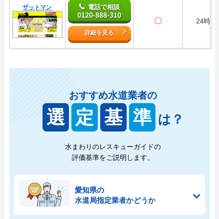
電話で相談
ザットマン
0120-888-310
〇
24時間
詳細を見る
おすすめ水道業者の
選
定
基
準
は？
水まわりのレスキューガイドの
評価基準をご説明します。
愛知県の
水道局指定業者かどうか