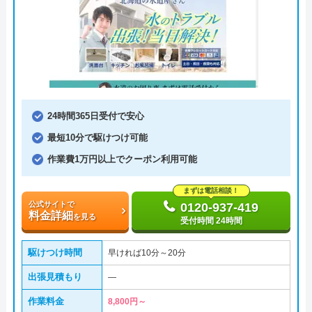
24時間365日受付で安心
最短10分で駆けつけ可能
作業費1万円以上でクーポン利用可能
まずは電話相談！
公式サイトで
0120-937-419
料金詳細
を見る
受付時間 24時間
駆けつけ時間
早ければ10分～20分
出張見積もり
―
作業料金
8,800円～