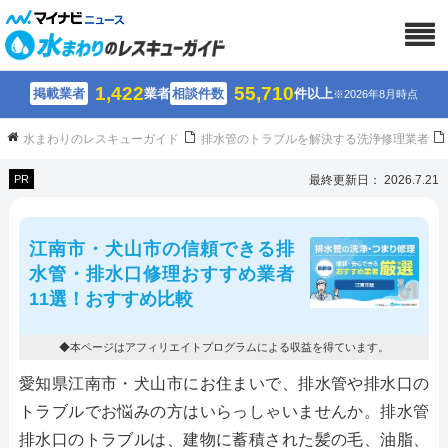
1,422
55,710
掲載業者
業者
相談件数
件以上
※2026年8月時点
水まわりのレスキューガイド
排水管のトラブルを解決する洗浄修理業者
PR
最終更新日： 2026.7.21
江南市・犬山市の信頼できる排
水管・排水口修理おすすめ業者
11選！おすすめ比較
◆本ページはアフィリエイトプログラムによる収益を得ています。
愛知県江南市・犬山市にお住まいで、排水管や排水口の
トラブルでお悩みの方はいらっしゃいませんか。排水管
排水口のトラブルは、建物に蓄積された髪の毛、油脂、