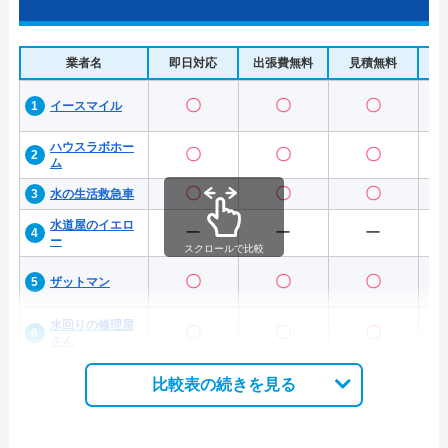
業者名
即日対応
出張費無料
見積無料
水
〇
〇
〇
イースマイル
ハウスラボホー
〇
〇
〇
ム
〇
〇
〇
水の生活救急車
水道屋のイエロ
ー
ー
ー
ー
スクロールで比較
〇
〇
〇
ザットマン
水回りの修理屋
〇
〇
〇
さん
比較表の続きを見る