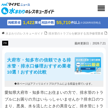
1,422
55,710
掲載業者
業者
相談件数
件以上
※2026年8月時点
水まわりのレスキューガイド
排水管のトラブルを解決する洗浄修理業者
PR
最終更新日： 2026.7.21
大府市・知多市の信頼できる排
水管・排水口修理おすすめ業者
10選！おすすめ比較
◆本ページはアフィリエイトプログラムによる収益を得ています。
愛知県大府市・知多市にお住まいの方で、排水管のトラ
ブルにお困りの方はいらっしゃいませんか？排水口のつ
まり、悪臭、水を流したときの異音など、排水管にトラ