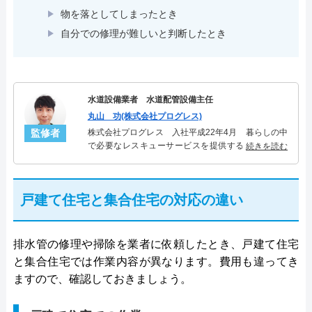
物を落としてしまったとき
自分での修理が難しいと判断したとき
水道設備業者 水道配管設備主任
丸山 功(株式会社プログレス)
監修者
株式会社プログレス 入社平成22年4月 暮らしの中
で必要なレスキューサービスを提供する株式会社プ
続きを読む
ログレスにて水道管設備主任を担当。水回り業務に
10年従事し、累計5000件の水道管関連のトラブルを
解決。多くのお客様に信頼される「水道管」のスペ
戸建て住宅と集合住宅の対応の違い
シャリスト。
排水管の修理や掃除を業者に依頼したとき、戸建て住宅
と集合住宅では作業内容が異なります。費用も違ってき
ますので、確認しておきましょう。