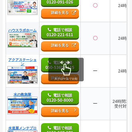
0120-091-026
〇
24時間
詳細を見る
電話で相談
ハウスラボホーム
0120-221-611
〇
24時間
詳細を見る
アクアステーショ
電話で相談
ン
050-5369-5115
ー
24時間
詳細を見る
スクロールで比較
水の救急隊
電話で相談
0120-50-8000
24時間36
ー
受付対応
詳細を見る
電話で相談
水道屋メンテプロ