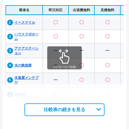
業者名
即日対応
出張費無料
見積無料
水
〇
〇
〇
イースマイル
ハウスラボホー
〇
〇
〇
ム
アクアステーシ
ー
ー
ー
ョン
ー
〇
〇
水の救急隊
スクロールで比較
水道屋メンテプ
ー
〇
〇
ロ
ー
〇
〇
水PRO
比較表の続きを見る