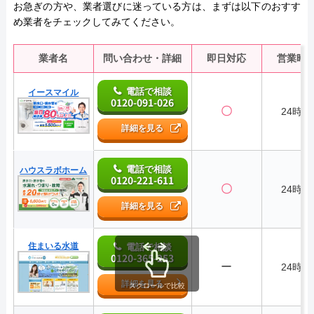
お急ぎの方や、業者選びに迷っている方は、まずは以下のおすす
め業者をチェックしてみてください。
業者名
問い合わせ・詳細
即日対応
営業時
電話で相談
イースマイル
0120-091-026
〇
24時間
詳細を見る
電話で相談
ハウスラボホーム
0120-221-611
〇
24時間
詳細を見る
住まいる水道
電話で相談
0120-365-253
ー
24時間
詳細を見る
スクロールで比較