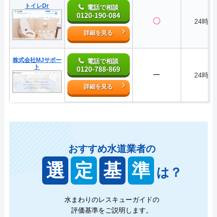
トイレDr
電話で相談
0120-190-084
〇
24時間
詳細を見る
株式会社MJサポー
電話で相談
ト
0120-788-869
ー
24時間
詳細を見る
おすすめ水道業者の
選
定
基
準
は？
水まわりのレスキューガイドの
評価基準をご説明します。