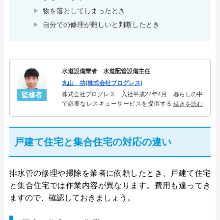
物を落としてしまったとき
自分での修理が難しいと判断したとき
水道設備業者 水道配管設備主任
丸山 功(株式会社プログレス)
監修者
株式会社プログレス 入社平成22年4月 暮らしの中
で必要なレスキューサービスを提供する株式会社プ
続きを読む
ログレスにて水道管設備主任を担当。水回り業務に
10年従事し、累計5000件の水道管関連のトラブルを
解決。多くのお客様に信頼される「水道管」のスペ
戸建て住宅と集合住宅の対応の違い
シャリスト。
排水管の修理や掃除を業者に依頼したとき、戸建て住宅
と集合住宅では作業内容が異なります。費用も違ってき
ますので、確認しておきましょう。