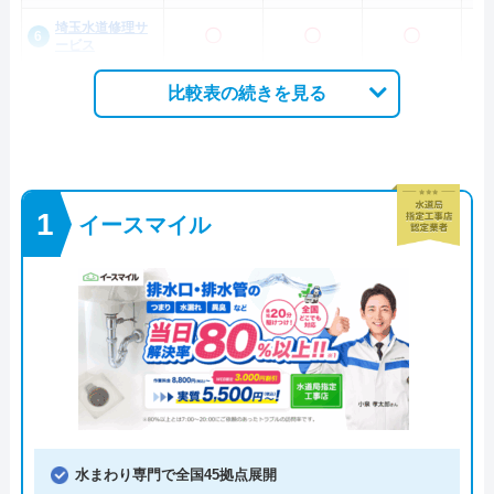
埼玉水道修理サ
〇
〇
〇
ービス
比較表の続きを見る
イースマイル
水まわり専門で全国45拠点展開