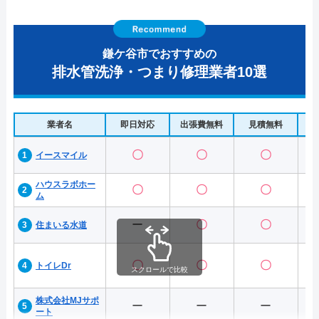
鎌ケ谷市でおすすめの
排水管洗浄・つまり修理業者10選
業者名
即日対応
出張費無料
見積無料
水
〇
〇
〇
イースマイル
ハウスラボホー
〇
〇
〇
ム
ー
〇
〇
住まいる水道
〇
〇
〇
トイレDr
スクロールで比較
株式会社MJサポ
ー
ー
ー
ート