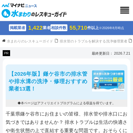
1,422
55,710
掲載業者
業者
相談件数
件以上
※2026年8月時点
水まわりのレスキューガイド
排水管のトラブルを解決する洗浄修理業者
PR
最終更新日： 2026.7.21
【2026年版】鎌ケ谷市の排水管
や排水溝の洗浄・修理おすすめ
業者13選！
◆本ページはアフィリエイトプログラムによる収益を得ています。
千葉県鎌ケ谷市にお住まいの皆様、排水管や排水口にお
気づきではありませんか？ 排水トラブルは生活の快適さ
や衛生状態の上で直結する重要な問題です。おそらくに