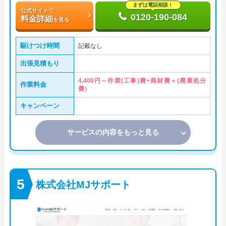
まずは電話相談！
公式サイトで
0120-190-084
料金詳細
を見る
駆けつけ時間
記載なし
出張見積もり
4,400円～作業(工事)費+商材費＋(廃棄処分
作業料金
費）
キャンペーン
サービスの内容をもっと見る
株式会社MJサポート