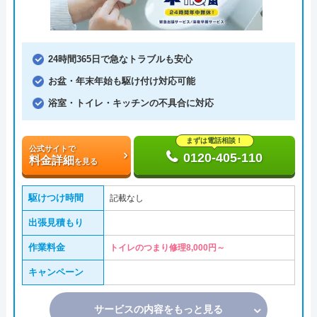
24時間365日で急なトラブルも安心
お盆・年末年始も駆け付け対応可能
浴室・トイレ・キッチンの不具合に対応
まずは電話相談！
公式サイトで
0120-405-110
料金詳細
を見る
駆けつけ時間
記載なし
出張見積もり
作業料金
トイレのつまり修理8,000円～
キャンペーン
サービスの内容をもっと見る