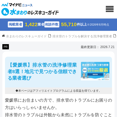
1,422
55,710
掲載業者
業者
相談件数
件以上
※2026年8月時点
水まわりのレスキューガイド
排水管のトラブルを解決する洗浄修理業者
PR
最終更新日： 2026.7.21
【愛媛県】排水管の洗浄修理業
者8選！地元で見つかる信頼でき
る業者選び
◆本ページはアフィリエイトプログラムによる収益を得ています。
愛媛県にお住まいの方で、排水管のトラブルにお困りの
方はいらっしゃいませんか。
排水管のトラブルは外観から未然にトラブルを防ぐこと