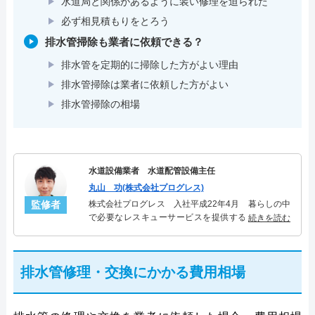
水道局と関係があるように装い修理を迫られた
必ず相見積もりをとろう
排水管掃除も業者に依頼できる？
排水管を定期的に掃除した方がよい理由
排水管掃除は業者に依頼した方がよい
排水管掃除の相場
水道設備業者 水道配管設備主任
丸山 功(株式会社プログレス)
監修者
株式会社プログレス 入社平成22年4月 暮らしの中
で必要なレスキューサービスを提供する株式会社プ
続きを読む
ログレスにて水道管設備主任を担当。水回り業務に
10年従事し、累計5000件の水道管関連のトラブルを
解決。多くのお客様に信頼される「水道管」のスペ
排水管修理・交換にかかる費用相場
シャリスト。