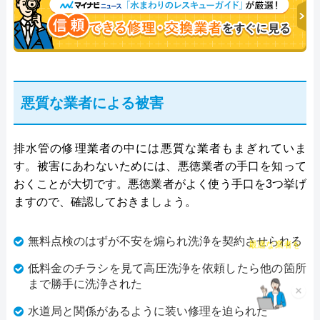
悪質な業者による被害
排水管の修理業者の中には悪質な業者もまぎれていま
す。被害にあわないためには、悪徳業者の手口を知って
おくことが大切です。悪徳業者がよく使う手口を3つ挙げ
ますので、確認しておきましょう。
チャット診断で
無料点検のはずが不安を煽られ洗浄を契約させられる
最適な業者を
ご提案
低料金のチラシを見て高圧洗浄を依頼したら他の箇所
まで勝手に洗浄された
×
水道局と関係があるように装い修理を迫られた