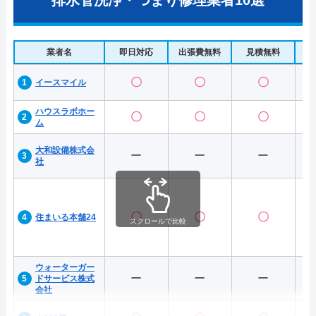
排水管洗浄・つまり修理業者10選
業者名
即日対応
出張費無料
見積無料
水
〇
〇
〇
イースマイル
ハウスラボホー
〇
〇
〇
ム
大和設備株式会
ー
ー
ー
社
〇
〇
〇
住まいる本舗24
スクロールで比較
ウォーターガー
ー
ー
ー
ドサービス株式
会社