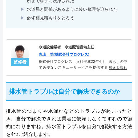
所まで勝手に洗浄された
水道局と関係があるように装い修理を迫られた
必ず相見積もりをとろう
水道設備業者 水道配管設備主任
丸山 功(株式会社プログレス)
監修者
株式会社プログレス 入社平成22年4月 暮らしの中
で必要なレスキューサービスを提供する株式会社プ
続きを読む
ログレスにて水道管設備主任を担当。水回り業務に
10年従事し、累計5000件の水道管関連のトラブルを
解決。多くのお客様に信頼される「水道管」のスペ
排水管トラブルは自分で解決できるのか
シャリスト。
排水管のつまりや水漏れなどのトラブルが起こったと
き、自分で解決できれば業者に依頼しなくてすむので節
約になりますね。排水管トラブルを自分で解決する方法
を4つご紹介します。