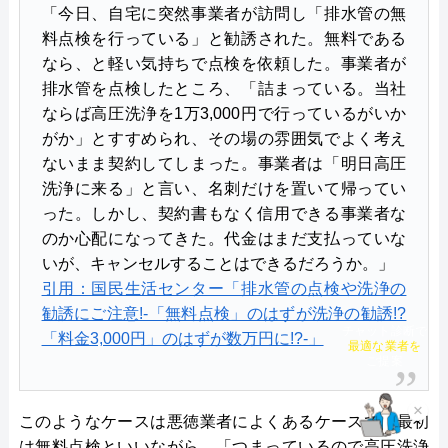
「今日、自宅に突然事業者が訪問し「排水管の無
料点検を行っている」と勧誘された。無料である
なら、と軽い気持ちで点検を依頼した。事業者が
排水管を点検したところ、「詰まっている。当社
ならば高圧洗浄を1万3,000円で行っているがいか
がか」とすすめられ、その場の雰囲気でよく考え
ないまま契約してしまった。事業者は「明日高圧
洗浄に来る」と言い、名刺だけを置いて帰ってい
った。しかし、契約書もなく信用できる事業者な
のか心配になってきた。代金はまだ支払っていな
いが、キャンセルすることはできるだろうか。」
引用：国民生活センター「排水管の点検や洗浄の
勧誘にご注意!‐「無料点検」のはずが洗浄の勧誘!?
チャット診断で
「料金3,000円」のはずが数万円に!?‐」
最適な業者を
ご提案
×
このようなケースは悪徳業者によくあるケースで、最初
は無料点検といいながら、「つまっているので高圧洗浄