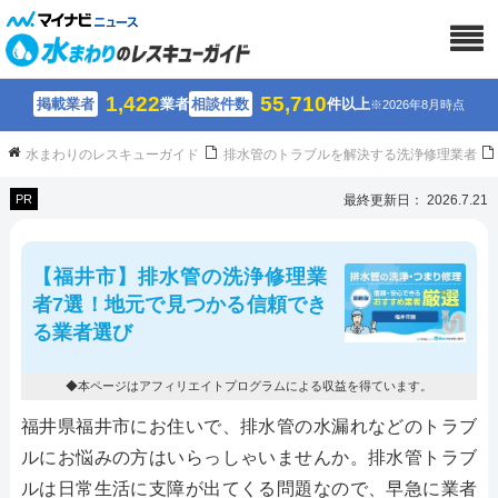
1,422
55,710
掲載業者
業者
相談件数
件以上
※2026年8月時点
水まわりのレスキューガイド
排水管のトラブルを解決する洗浄修理業者
PR
最終更新日： 2026.7.21
【福井市】排水管の洗浄修理業
者7選！地元で見つかる信頼でき
る業者選び
◆本ページはアフィリエイトプログラムによる収益を得ています。
福井県福井市にお住いで、排水管の水漏れなどのトラブ
ルにお悩みの方はいらっしゃいませんか。排水管トラブ
ルは日常生活に支障が出てくる問題なので、早急に業者