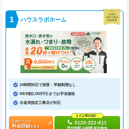
ハウスラボホーム
24時間対応で深夜・早朝割増なし
WEB割2,000円引きでお手頃価格
水道局指定工事店が対応
まずは電話相談！
公式サイトで
0120-221-611
料金詳細
を見る
受付時間 24時間 年中無休