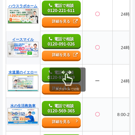
電話で相談
ハウスラボホーム
0120-221-611
〇
24時間
詳細を見る
電話で相談
イースマイル
0120-091-026
〇
24時間
詳細を見る
水道屋のイエロー
電話で相談
0120-937-419
ー
24時間
詳細を見る
スクロールで比較
水の生活救急車
電話で相談
0120-569-365
〇
8:00-22:
詳細を見る