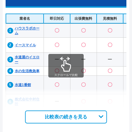
業者名
即日対応
出張費無料
見積無料
水
ハウスラボホー
〇
〇
〇
ム
〇
〇
〇
イースマイル
水道屋のイエロ
ー
ー
ー
ー
〇
〇
〇
水の生活救急車
スクロールで比較
〇
〇
〇
水道1番館
株式会社中村住
ー
〇
〇
設
比較表の続きを見る