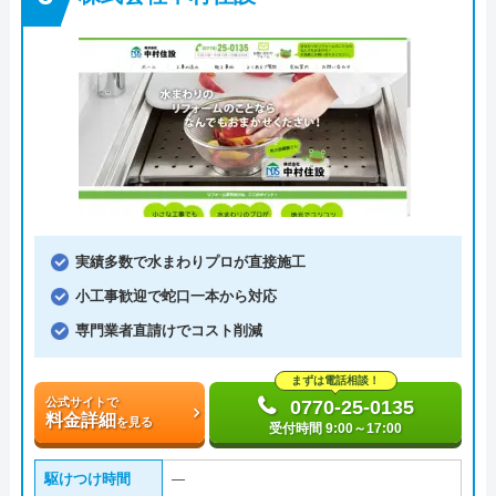
実績多数で水まわりプロが直接施工
小工事歓迎で蛇口一本から対応
専門業者直請けでコスト削減
まずは電話相談！
公式サイトで
0770-25-0135
料金詳細
を見る
受付時間 9:00～17:00
駆けつけ時間
―