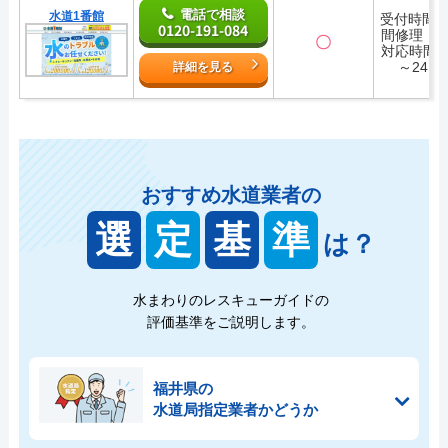
電話で相談
水道1番館
受付時間2
0120-191-084
間修理・
〇
対応時間7:
～24:0
詳細を見る
おすすめ水道業者の
選
定
基
準
は？
水まわりのレスキューガイドの
評価基準をご説明します。
福井県の
水道局指定業者かどうか