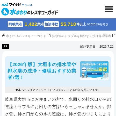
1,422
55,710
掲載業者
業者
相談件数
件以上
※2026年8月時点
水まわりのレスキューガイド
排水管のトラブルを解決する洗浄修理業者
PR
最終更新日： 2026.7.21
【2026年版】大垣市の排水管や
排水溝の洗浄・修理おすすめ業
者7選！
◆本ページはアフィリエイトプログラムによる収益を得ています。
岐阜県大垣市にお住まいの方で、水回りの排水口からの
逆流トラブルにお困りの方はいらっしゃいませんか。排
水管、排水口からの水の逆流は、排水管のつまりにより