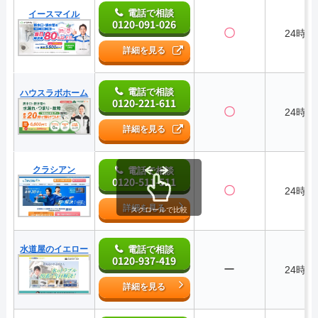
電話で相談
イースマイル
0120-091-026
〇
24時間
詳細を見る
電話で相談
ハウスラボホーム
0120-221-611
〇
24時間
詳細を見る
クラシアン
電話で相談
0120-511-511
〇
24時間
詳細を見る
スクロールで比較
水道屋のイエロー
電話で相談
0120-937-419
ー
24時間
詳細を見る