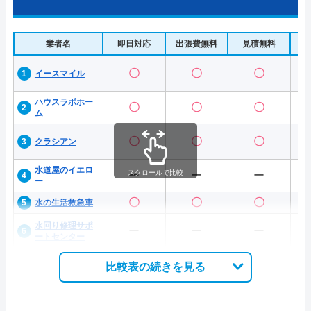
業者名
即日対応
出張費無料
見積無料
水
〇
〇
〇
イースマイル
ハウスラボホー
〇
〇
〇
ム
〇
〇
〇
クラシアン
水道屋のイエロ
スクロールで比較
ー
ー
ー
ー
〇
〇
〇
水の生活救急車
水回り修理サポ
ー
ー
ー
ートセンター
比較表の続きを見る