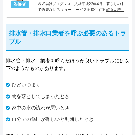
監修者
株式会社プログレス 入社平成22年4月 暮らしの中
で必要なレスキューサービスを提供する株式会社プ
続きを読む
ログレスにて水道管設備主任を担当。水回り業務に
10年従事し、累計5000件の水道管関連のトラブルを
解決。多くのお客様に信頼される「水道管」のスペ
排水管・排水口業者を呼ぶ必要のあるトラ
シャリスト。
ブル
排水管・排水口業者を呼んだほうが良いトラブルには以
下のようなものがあります。
ひどいつまり
物を落としてしまったとき
家中の水の流れが悪いとき
自分での修理が難しいと判断したとき