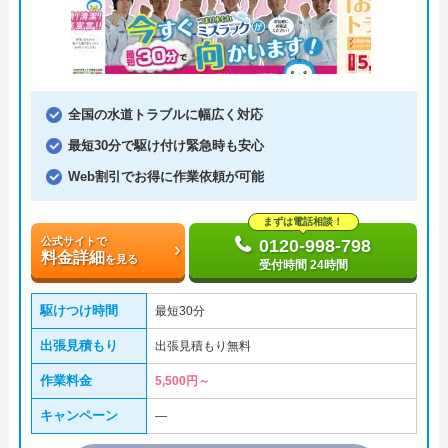
全国の水道トラブルに幅広く対応
最短30分で駆け付け緊急時も安心
Web割引でお得に作業依頼が可能
まずは電話相談！
公式サイトで
0120-998-798
料金詳細
を見る
受付時間 24時間
駆けつけ時間
最短30分
出張見積もり
出張見積もり無料
作業料金
5,500円～
キャンペーン
―